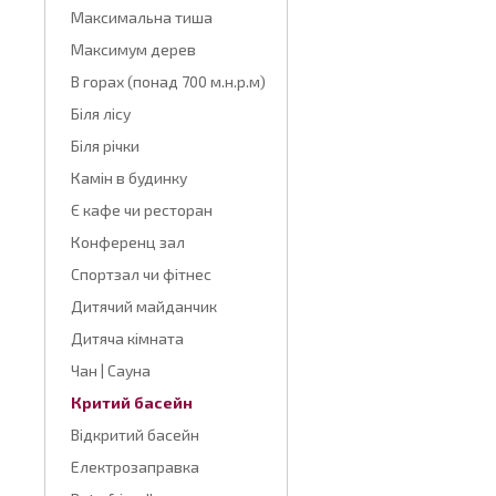
Максимальна тиша
Максимум дерев
В горах (понад 700 м.н.р.м)
Біля лісу
Біля річки
Камін в будинку
Є кафе чи ресторан
Конференц зал
Спортзал чи фітнес
Дитячий майданчик
Дитяча кімната
Чан | Сауна
Критий басейн
Відкритий басейн
Електрозаправка