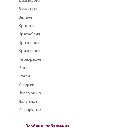
Дземброня
Замагора
Зелене
Красник
Красноїлля
Кривопілля
Криворівня
Перехресне
Рівня
Стебні
Устеріки
Черемошна
Яблуниця
Усі варіанти
Особливі побажання: