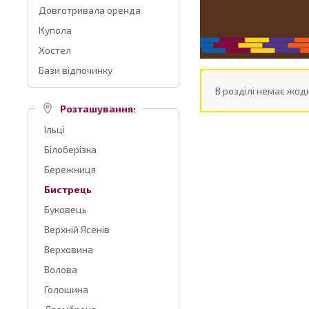
Довготривала оренда
Купола
Хостел
Бази відпочинку
В розділі немає жодн
Розташування:
Ільці
Білоберізка
Бережниця
Бистрець
Буковець
Верхній Ясенів
Верховина
Волова
Голошина