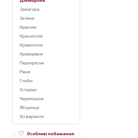
Дземброня
Замагора
Зелене
Красник
Красноїлля
Кривопілля
Криворівня
Перехресне
Рівня
Стебні
Устеріки
Черемошна
Яблуниця
Усі варіанти
Особливі побажання: