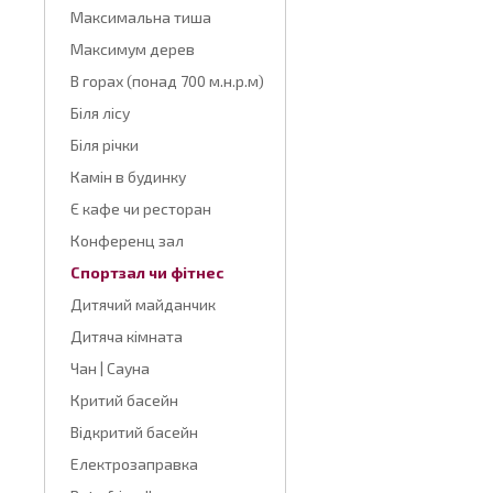
Максимальна тиша
Максимум дерев
В горах (понад 700 м.н.р.м)
Біля лісу
Біля річки
Камін в будинку
Є кафе чи ресторан
Конференц зал
Спортзал чи фітнес
Дитячий майданчик
Дитяча кімната
Чан | Сауна
Критий басейн
Відкритий басейн
Електрозаправка