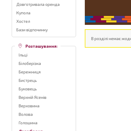
Довготривала оренда
Купола
Хостел
Бази відпочинку
В розділі немає жодн
Розташування:
Ільці
Білоберізка
Бережниця
Бистрець
Буковець
Верхній Ясенів
Верховина
Волова
Голошина