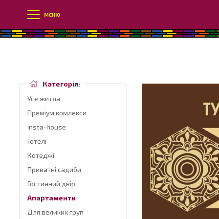
МЕНЮ
Категорія:
Усе житла
Преміум комлекси
Insta-house
Готелі
Котеджі
Приватні садиби
Гостинний двір
Апартаменти
Для великих груп