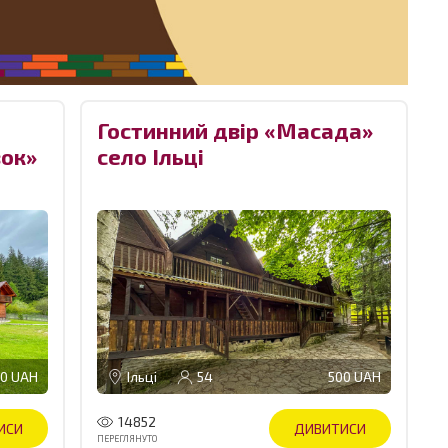
Гостинний двір «Масада»
вок»
село Ільці
0 UAH
Ільці
54
500 UAH
14852
ИСИ
ДИВИТИСИ
ПЕРЕГЛЯНУТО