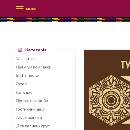
МЕНЮ
Категорія:
Усе житла
Преміум комлекси
Insta-house
Готелі
Котеджі
Приватні садиби
Гостинний двір
Апартаменти
Для великих груп