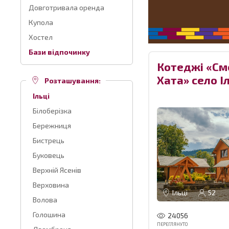
Довготривала оренда
Купола
Хостел
Бази відпочинку
Котеджі «См
Хата» село І
Розташування:
Ільці
Білоберізка
Бережниця
Бистрець
Буковець
Верхній Ясенів
Верховина
Ільці
52
Волова
Голошина
24056
ПЕРЕГЛЯНУТО