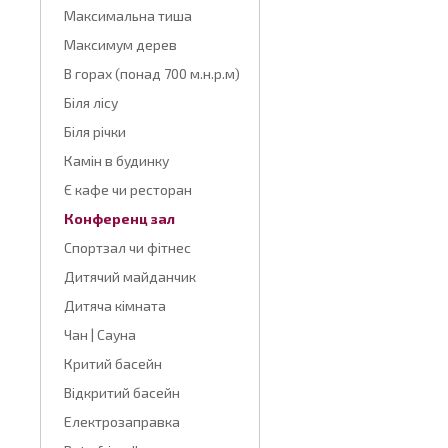
Максимальна тиша
Максимум дерев
В горах (понад 700 м.н.р.м)
Біля лісу
Біля річки
Камін в будинку
Є кафе чи ресторан
Конференц зал
Спортзал чи фітнес
Дитячий майданчик
Дитяча кімната
Чан | Сауна
Критий басейн
Відкритий басейн
Електрозаправка