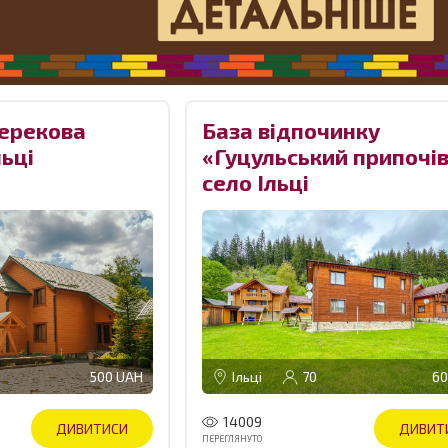
ерекова
База відпочинку
льці
«Гуцульський припочі
село Ільці
500 UAH
Ільці
70
60
14009
ДИВИТИСИ
ДИВИТ
ПЕРЕГЛЯНУТО