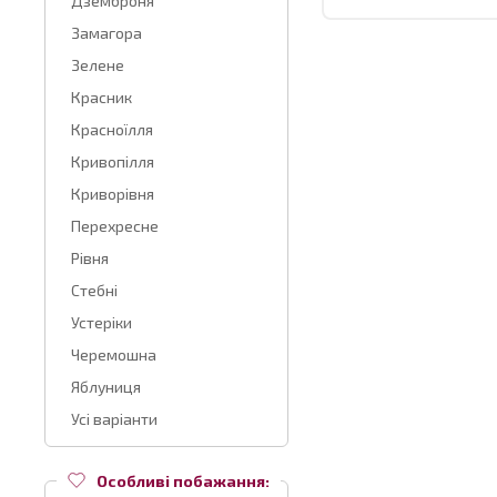
Дземброня
Замагора
Зелене
Красник
Красноїлля
Кривопілля
Криворівня
Перехресне
Рівня
Стебні
Устеріки
Черемошна
Яблуниця
Усі варіанти
Особливі побажання: