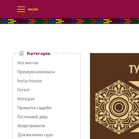
МЕНЮ
Категорія:
Усе житла
Преміум комлекси
Insta-house
Готелі
Котеджі
Приватні садиби
Гостинний двір
Апартаменти
Для великих груп