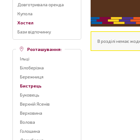
Довготривала оренда
Купола
Хостел
Бази відпочинку
В розділі немає жодн
Розташування:
Ільці
Білоберізка
Бережниця
Бистрець
Буковець
Верхній Ясенів
Верховина
Волова
Голошина