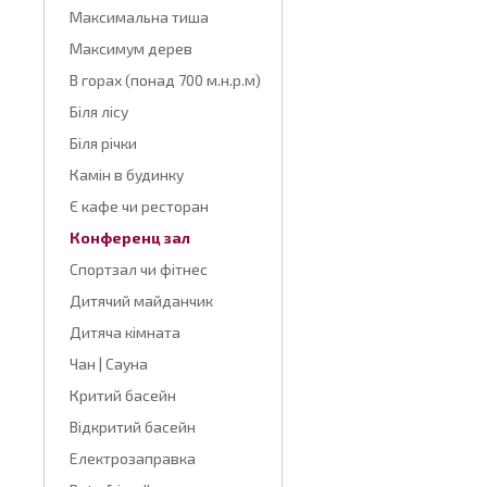
Максимальна тиша
Максимум дерев
В горах (понад 700 м.н.р.м)
Біля лісу
Біля річки
Камін в будинку
Є кафе чи ресторан
Конференц зал
Спортзал чи фітнес
Дитячий майданчик
Дитяча кімната
Чан | Сауна
Критий басейн
Відкритий басейн
Електрозаправка