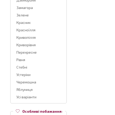
Дземброня
Замагора
Зелене
Красник
Красноїлля
Кривопілля
Криворівня
Перехресне
Рівня
Стебні
Устеріки
Черемошна
Яблуниця
Усі варіанти
Особливі побажання: