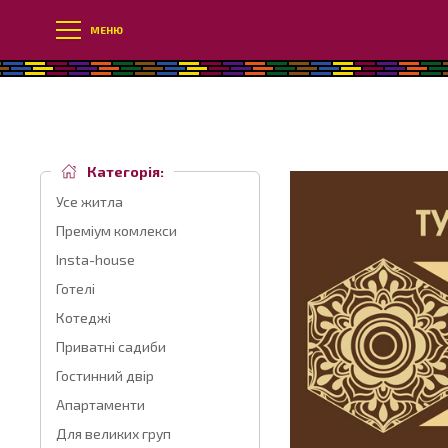
МЕНЮ
Категорія:
Усе житла
Преміум комлекси
Insta-house
Готелі
Котеджі
Приватні садиби
Гостинний двір
Апартаменти
Для великих груп