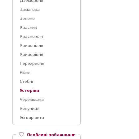
Дземброня
Замагора
Зелене
Красник
Красноїлля
Кривопілля
Криворівня
Перехресне
Рівня
Стебні
Устеріки
Черемошна
Яблуниця
Усі варіанти
Особливі побажання: