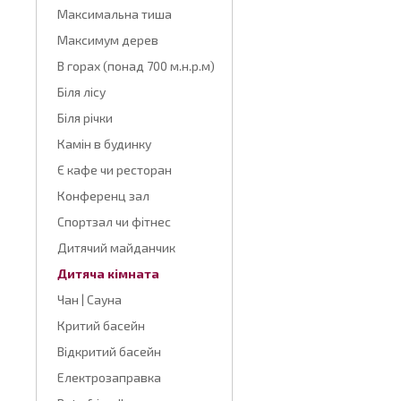
Максимальна тиша
Максимум дерев
В горах (понад 700 м.н.р.м)
Біля лісу
Біля річки
Камін в будинку
Є кафе чи ресторан
Конференц зал
Спортзал чи фітнес
Дитячий майданчик
Дитяча кімната
Чан | Сауна
Критий басейн
Відкритий басейн
Електрозаправка