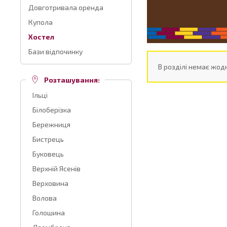
Довготривала оренда
Купола
Хостел
Бази відпочинку
В розділі немає жодн
Розташування:
Ільці
Білоберізка
Бережниця
Бистрець
Буковець
Верхній Ясенів
Верховина
Волова
Голошина