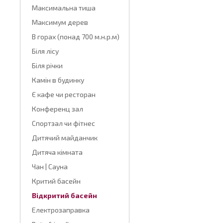
Максимальна тиша
Максимум дерев
В горах (понад 700 м.н.р.м)
Біля лісу
Біля річки
Камін в будинку
Є кафе чи ресторан
Конференц зал
Спортзал чи фітнес
Дитячий майданчик
Дитяча кімната
Чан | Сауна
Критий басейн
Відкритий басейн
Електрозаправка