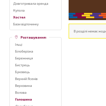
Довготривала оренда
Купола
Хостел
Бази відпочинку
В розділі немає жодн
Розташування:
Ільці
Білоберізка
Бережниця
Бистрець
Буковець
Верхній Ясенів
Верховина
Волова
Голошина