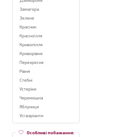
Дземброня
Замагора
Зелене
Красник
Красноїлля
Кривопілля
Криворівня
Перехресне
Рівня
Стебні
Устеріки
Черемошна
Яблуниця
Усі варіанти
Особливі побажання: