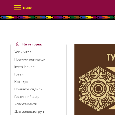
МЕНЮ
Категорія:
Усе житла
Преміум комлекси
Insta-house
Готелі
Котеджі
Приватні садиби
Гостинний двір
Апартаменти
Для великих груп