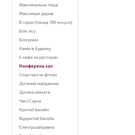
Максимальна тиша
Максимум дерев
В горах (понад 700 м.н.р.м)
Біля лісу
Біля річки
Камін в будинку
Є кафе чи ресторан
Конференц зал
Спортзал чи фітнес
Дитячий майданчик
Дитяча кімната
Чан | Сауна
Критий басейн
Відкритий басейн
Електрозаправка