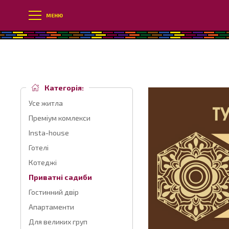
МЕНЮ
Категорія:
Усе житла
Преміум комлекси
Insta-house
Готелі
Котеджі
Приватні садиби
Гостинний двір
Апартаменти
Для великих груп