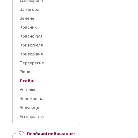
Дземброня
Замагора
Зелене
Красник
Красноїлля
Кривопілля
Криворівня
Перехресне
Рівня
Стебні
Устеріки
Черемошна
Яблуниця
Усі варіанти
Особливі побажання: