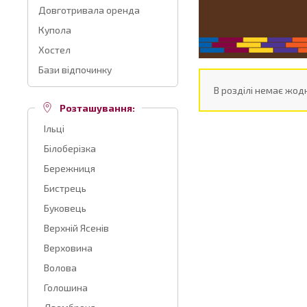
Довготривала оренда
Купола
Хостел
Бази відпочинку
В розділі немає жодн
Розташування:
Ільці
Білоберізка
Бережниця
Бистрець
Буковець
Верхній Ясенів
Верховина
Волова
Голошина