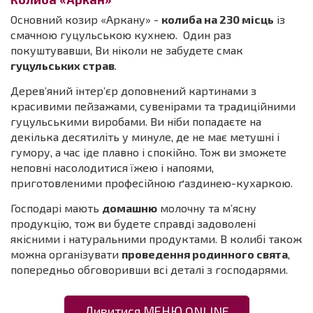
Основний козир «Аркану» -
колиба на 230 місць
із
смачною гуцульською кухнею. Один раз
покуштувавши, Ви ніколи не забудете смак
гуцульських страв
.
Дерев’яний інтер’єр доповнений картинами з
красивими пейзажами, сувенірами та традиційними
гуцульськими виробами. Ви ніби попадаєте на
декілька десятиліть у минуле, де не має метушні і
гумору, а час іде плавно і спокійно. Тож ви зможете
неповні насолодитися їжею і напоями,
приготовленими професійною ґаздинею-кухаркою.
Господарі мають
домашню
молочну та м’ясну
продукцію, тож ви будете справді задоволені
якісними і натуральними продуктами. В колибі також
можна організувати
проведення родинного свята
,
попередньо обговоривши всі деталі з господарями.
Дивитися МЕНЮ ONLINE