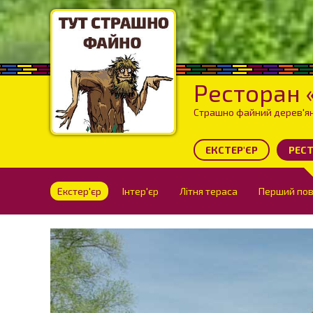
Ресторан 
Страшно файний дерев'яни
ЕКСТЕР'ЄР
РЕС
Екстер'єр
Інтер'єр
Літня тераса
Перший по