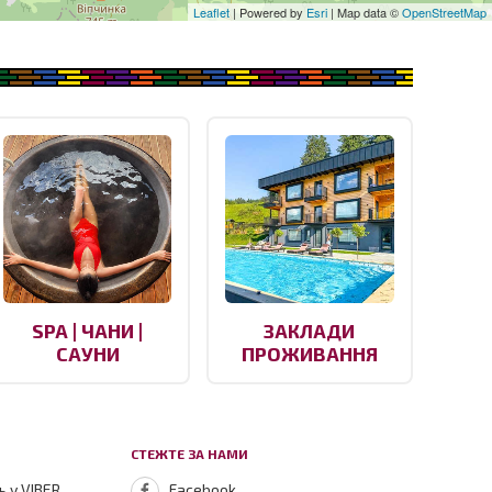
Leaflet
| Powered by
Esri
| Map data ©
OpenStreetMap
SPA | ЧАНИ |
ЗАКЛАДИ
САУНИ
ПРОЖИВАННЯ
СТЕЖТЕ ЗА НАМИ
 у VIBER
Facebook