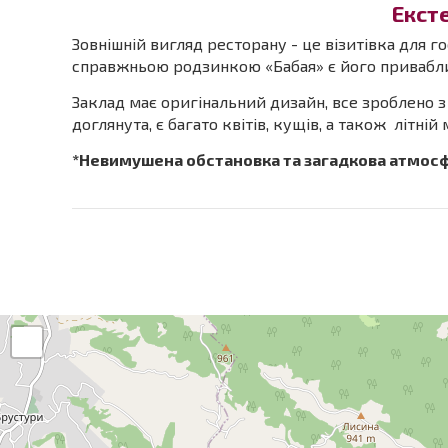
Екст
Зовнішній вигляд ресторану - це візитівка для г
справжньою родзинкою «Бабая» є його привабли
Заклад має оригінальний дизайн, все зроблено 
доглянута, є багато квітів, кущів, а також літні
*Невимушена обстановка та загадкова атмосфе