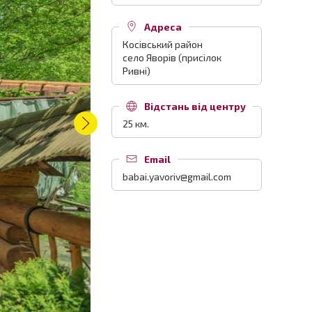
Адреса
Косівський район
село Яворів (присілок
Ривні)
Відстань від центру
25 км.
Email
babai.yavoriv@gmail.com