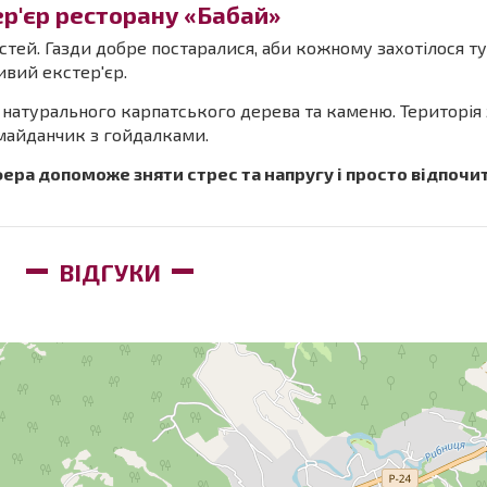
ер'єр ресторану «Бабай»
остей. Газди добре постаралися, аби кожному захотілося т
вий екстер'єр.
з натурального карпатського дерева та каменю. Територія
й майданчик з гойдалками.
ра допоможе зняти стрес та напругу і просто відпочит
ВІДГУКИ