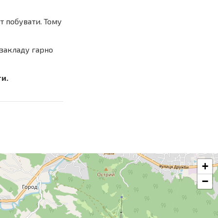
ут побувати. Тому
 закладу гарно
и.
+
−