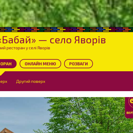
«Бабай» — село Яворів
й ресторан у селі Яворів
ТОРАН
ОНЛАЙН МЕНЮ
РОЗВАГИ
верх
Другий поверх