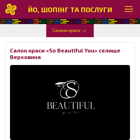
ЙО, ШОПІНГ ТА ПОСЛУГИ
МЕНЮ
Салони краси
Салон краси «So Beautiful You» селище
Верховина