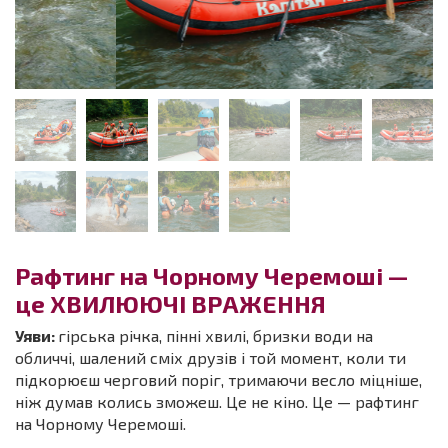
Рафтинг на Чорному Черемоші —
це ХВИЛЮЮЧІ ВРАЖЕННЯ
Уяви:
гірська річка, пінні хвилі, бризки води на
обличчі, шалений сміх друзів і той момент, коли ти
підкорюєш черговий поріг, тримаючи весло міцніше,
ніж думав колись зможеш. Це не кіно. Це — рафтинг
на Чорному Черемоші.