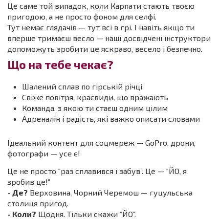
Це саме той випадок, коли Карпати стають твоєю
пригодою, а не просто фоном для селфі.
Тут немає глядачів — тут всі в грі. І навіть якщо ти
вперше тримаєш весло — наші досвідчені інструктори
допоможуть зробити це яскраво, весело і безпечно.
Що на тебе чекає?
Шалений сплав по гірській річці
Свіже повітря, краєвиди, що вражають
Команда, з якою ти стаєш одним цілим
Адреналін і радість, які важко описати словами
Ідеальний контент для соцмереж — GoPro, дрони,
фотографи — усе є!
Це не просто “раз сплавився і забув”. Це — “ЙО, я
зробив це!”
- Де?
Верховина, Чорний Черемош — гуцульська
столиця пригод.
- Коли?
Щодня. Тільки скажи “ЙО”.