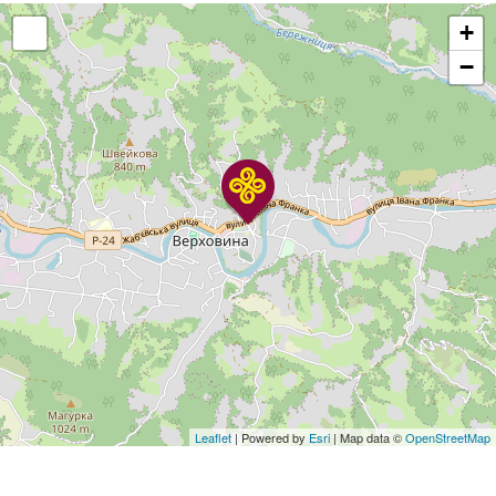
+
−
Leaflet
| Powered by
Esri
| Map data ©
OpenStreetMap