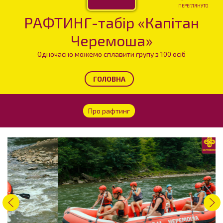
ПЕРЕГЛЯНУТО
РАФТИНГ-табір «Капітан
Черемоша»
Одночасно можемо сплавити групу з 100 осіб
ГОЛОВНА
Про рафтинг