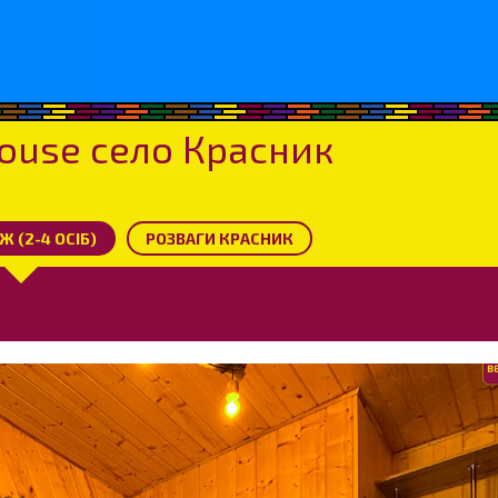
House село Красник
 (2-4 ОСІБ)
РОЗВАГИ КРАСНИК