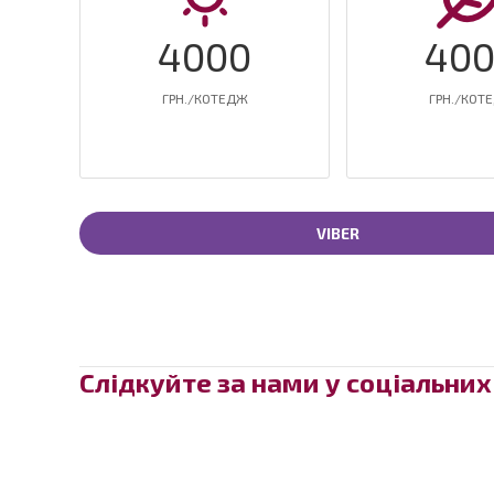
4000
40
ГРН./КОТЕДЖ
ГРН./КОТ
VIBER
Слідкуйте за нами у соціальни