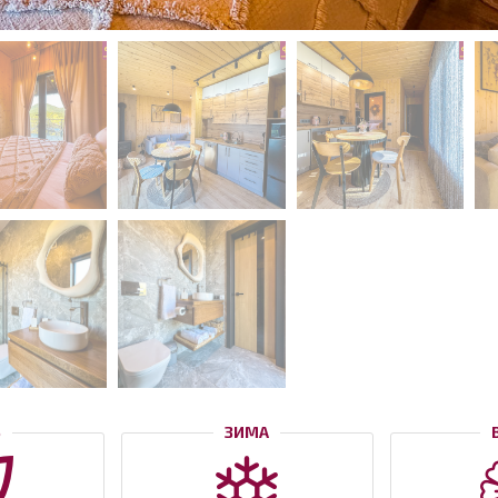
Ь
ЗИМА