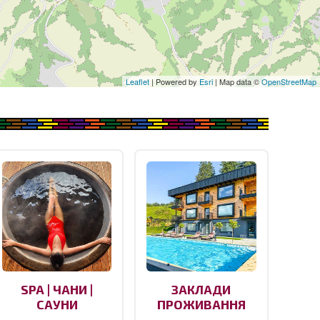
Leaflet
| Powered by
Esri
| Map data ©
OpenStreetMap
SPA | ЧАНИ |
ЗАКЛАДИ
САУНИ
ПРОЖИВАННЯ