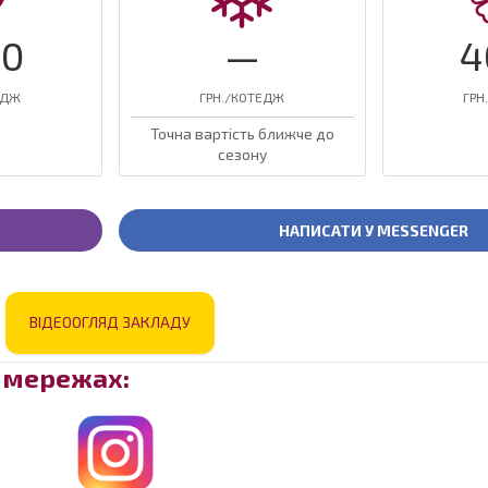
00
—
4
ЕДЖ
ГРН./КОТЕДЖ
ГРН
Точна вартість ближче до
сезону
НАПИСАТИ У MESSENGER
ВІДЕООГЛЯД ЗАКЛАДУ
х мережах: