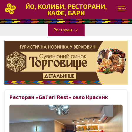
ЙО, КОЛИБИ, РЕСТОРАНИ,
МЕНЮ
КАФЕ, БАРИ
Ресторан
Ресторан «Gal’eri Rest» село Красник