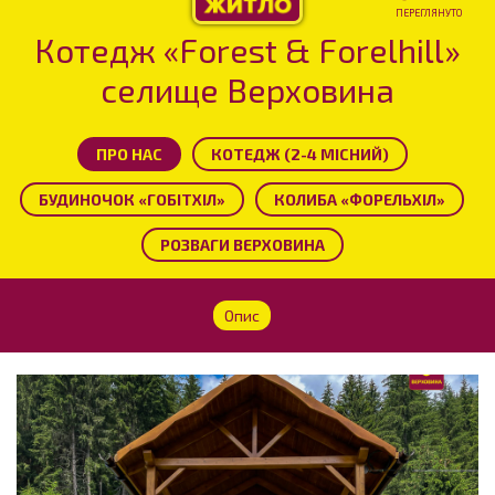
ПЕРЕГЛЯНУТО
Котедж «Forest & Forelhill»
селище Верховина
ПРО НАС
КОТЕДЖ (2-4 МІСНИЙ)
БУДИНОЧОК «ГОБІТХІЛ»
КОЛИБА «ФОРЕЛЬХІЛ»
РОЗВАГИ ВЕРХОВИНА
Опис