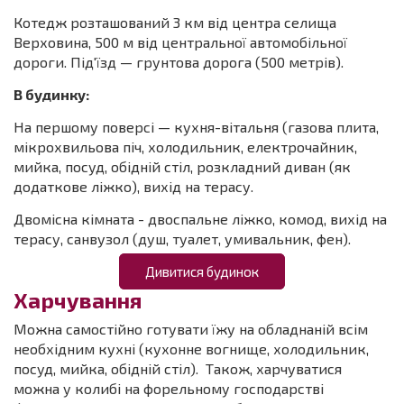
Котедж розташований 3 км від центра селища
Верховина, 500 м від центральної автомобільної
дороги. Під'їзд — грунтова дорога (500 метрів).
В будинку:
На першому поверсі — кухня-вітальня (газова плита,
мікрохвильова піч, холодильник, електрочайник,
мийка, посуд, обідній стіл, розкладний диван (як
додаткове ліжко), вихід на терасу.
Двомісна кімната - двоспальне ліжко, комод, вихід на
терасу, санвузол (душ, туалет, умивальник, фен).
Дивитися будинок
Харчування
Можна самостійно готувати їжу на обладнаній всім
необхідним кухні (кухонне вогнище, холодильник,
посуд, мийка, обідній стіл). Також, харчуватися
можна у колибі на форельному господарстві