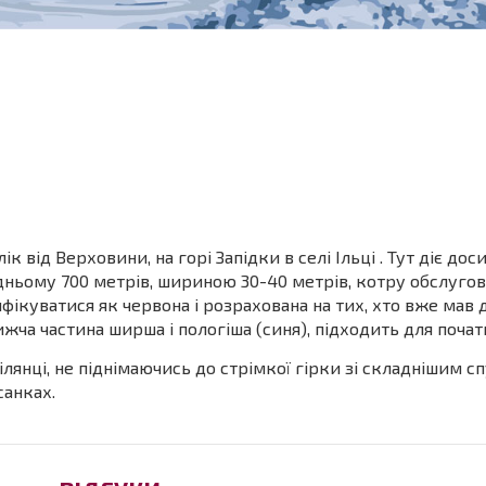
від Верховини, на горі Запідки в селі Ільці . Тут діє до
дньому 700 метрів, шириною 30-40 метрів, котру обслуго
фікуватися як червона і розрахована на тих, хто вже мав 
ижча частина ширша і пологіша (синя), підходить для початк
ілянці, не піднімаючись до стрімкої гірки зі складнішим с
санках.