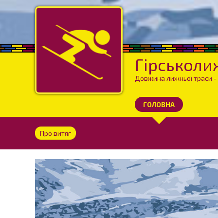
Гірськолиж
Довжина лижньої траси - 
ГОЛОВНА
Про витяг