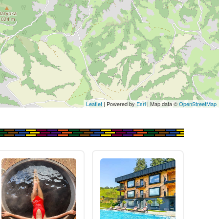
Leaflet
| Powered by
Esri
| Map data ©
OpenStreetMap