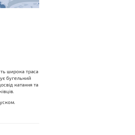
сить широка траса
вує бугельний
досвід катання та
івців.
пуском.