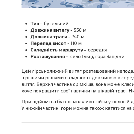
Тип -
бугельний
Довжина витягу -
550 м
Довжина траси -
740 м
Перепад висот -
110 м
Складність маршруту -
середня
Розташування -
село Ільці, гора Запідки
Цей гірськолижний витяг розташований неподалік 
з різними рівнями складності, довжиною в сере
витяг. Верхня частина срімкіша, вона може класи
хоче покращити свої навички на цікавій трасі. Н
При підйомі на бугелі можливо зійти у пологій д
У нижній частині гори можна також кататися на 