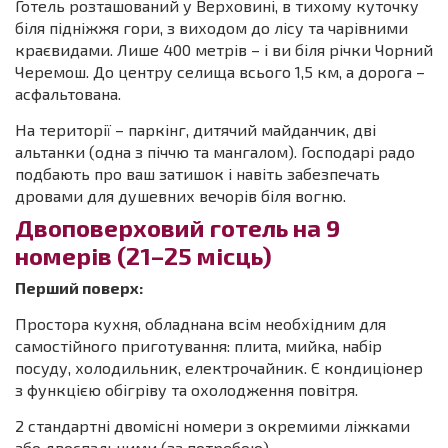
Готель розташований у Верховині, в тихому куточку
біля підніжжя гори, з виходом до лісу та чарівними
краєвидами. Лише 400 метрів – і ви біля річки Чорний
Черемош. До центру селища всього 1,5 км, а дорога –
асфальтована.
На території – паркінг, дитячий майданчик, дві
альтанки (одна з піччю та мангалом). Господарі радо
подбають про ваш затишок і навіть забезпечать
дровами для душевних вечорів біля вогню.
Двоповерховий готель на 9
номерів (21–25 місць)
Перший поверх:
Простора кухня, обладнана всім необхідним для
самостійного приготування: плита, мийка, набір
посуду, холодильник, електрочайник. Є кондиціонер
з функцією обігріву та охолодження повітря.
2 стандартні двомісні номери з окремими ліжками
або двоспальними (за потребою).