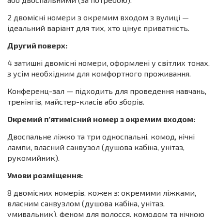
2 двомісні номери з окремим входом з вулиці —
ідеальний варіант для тих, хто цінує приватність.
Другий поверх:
4 затишні двомісні номери, оформлені у світлих тонах,
з усім необхідним для комфортного проживання.
Конференц-зал — підходить для проведення навчань,
тренінгів, майстер-класів або зборів.
Окремий п’ятимісний номер з окремим входом:
Двоспальне ліжко та три односпальні, комод, нічні
лампи, власний санвузол (душова кабіна, унітаз,
рукомийник).
Умови розміщення:
8 двомісних номерів, кожен з: окремими ліжками,
власним санвузлом (душова кабіна, унітаз,
умивальник), феном для волосся, комодом та нічною