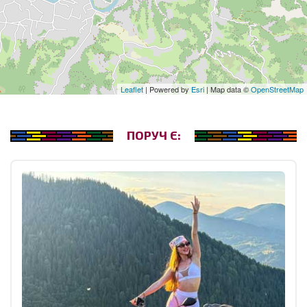
Leaflet
| Powered by
Esri
| Map data ©
OpenStreetMap
ПОРУЧ Є: