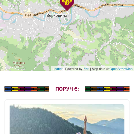
Leaflet
| Powered by
Esri
| Map data ©
OpenStreetMap
ПОРУЧ Є: