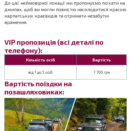
До цієї неймовірної локації ми пропонуємо поїхати на
джипах, щоб ви могли повністю насолодитися красою
карпатських краєвидів та отримати незабутні
враження.
VIP пропозиція (всі деталі по
телефону):
Кількість осіб
Вартість
від 1 до 5 осіб
7 700 грн
Вартість поїздки на
позашляховиках: