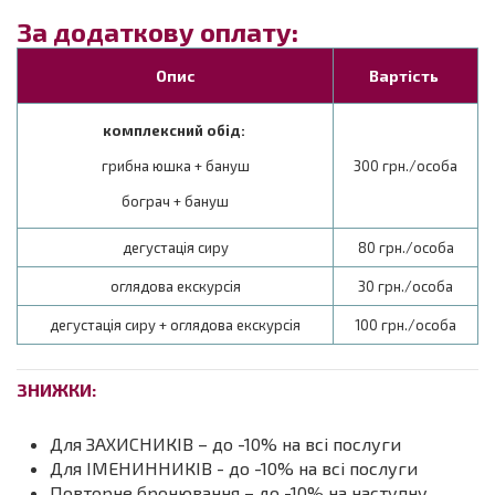
За додаткову оплату:
Опис
Вартість
комплексний обід:
грибна юшка + бануш
300 грн./особа
бограч + бануш
дегустація сиру
80 грн./особа
оглядова екскурсія
30 грн./особа
дегустація сиру + оглядова екскурсія
100 грн./особа
ЗНИЖКИ:
Для ЗАХИСНИКІВ – до -10% на всі послуги
Для ІМЕНИННИКІВ - до -10% на всі послуги
Повторне бронювання – до -10% на наступну