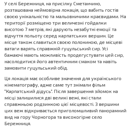
У селі Бережниця, на присілку Сметанчино,
розташована неймовірна локація, що вабить гостів
своєю унікальністю та мальовничими краєвидами. На
території розміщено три величезні гойдалки
висотою 7 метрів, які дарують незабутні емоції та
відчуття польоту серед карпатських вершин. Це
місце також славиться своєю полониною, де місцеві
ватаги варять справжній гуцульський сир. Усі
бажаючі мають можливість продегустувати цей сир,
насолодитися його автентичним смаком та навіть
замовити гуцульський обід.
Ця локація має особливе значення для українського
кінематографу, адже саме тут знімали фільм
"Карпатський дідусь". Після завершення зйомок на
місці залишилися дві великі вежі, які стали
справжньою родзинкою цієї місцевості. З вершини
цих веж відкривається приголомшливий панорамний
вид на гору Чорногора та високогірне село
Бережниця.