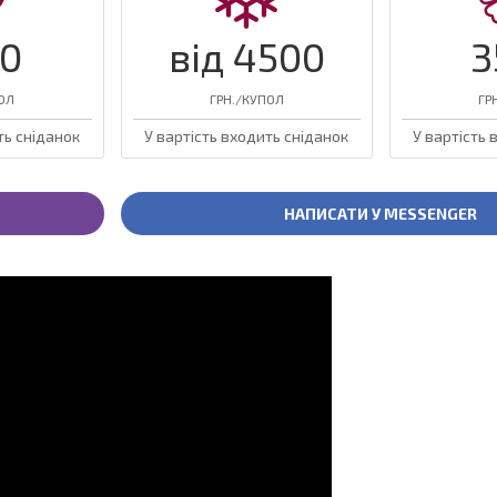
00
від 4500
3
ОЛ
ГРН./КУПОЛ
ГР
ть сніданок
У вартість входить сніданок
У вартість 
НАПИСАТИ У MESSENGER