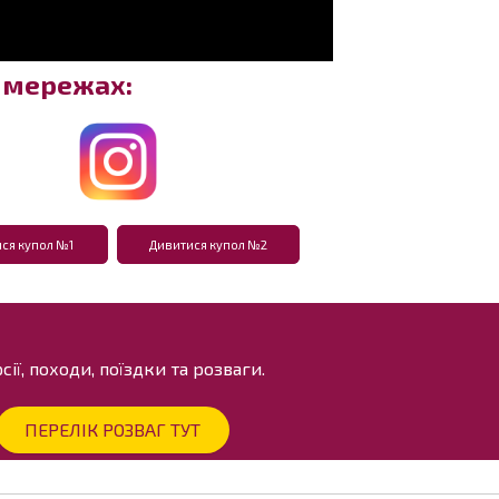
х мережах:
ся купол №1
Дивитися купол №2
ії, походи, поїздки та розваги.
ПЕРЕЛІК РОЗВАГ ТУТ