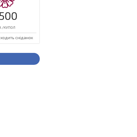
500
Н./КУПОЛ
входить сніданок