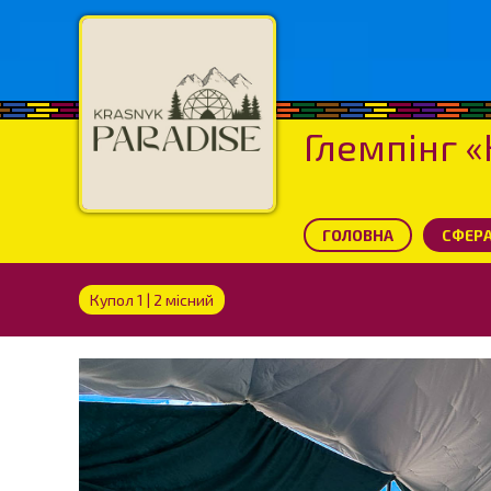
Глемпінг «
ГОЛОВНА
CФЕРА
Купол 1 | 2 місний