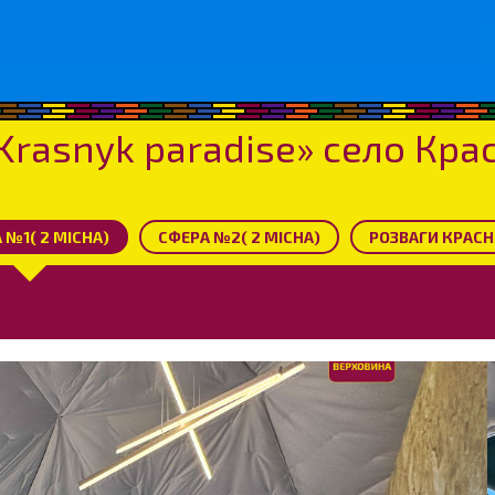
Krasnyk paradise» село Кра
 №1( 2 МІСНА)
CФЕРА №2( 2 МІСНА)
РОЗВАГИ КРАС