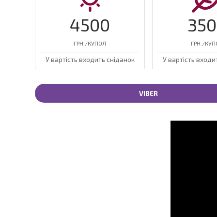
4500
35
ГРН./КУПОЛ
ГРН./КУП
У вартість входить сніданок
У вартість входи
VIBER