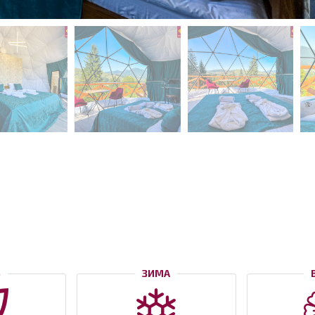
Ь
ЗИМА