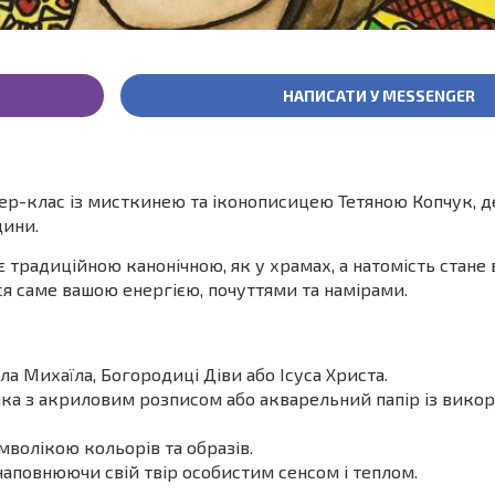
НАПИСАТИ У MESSENGER
ер-клас із мисткинею та іконописицею Тетяною Копчук, д
дини.
є традиційною канонічною, як у храмах, а натомість стане
я саме вашою енергією, почуттями та намірами.
ла Михаїла, Богородиці Діви або Ісуса Христа.
чка з акриловим розписом або акварельний папір із вико
мволікою кольорів та образів.
аповнюючи свій твір особистим сенсом і теплом.