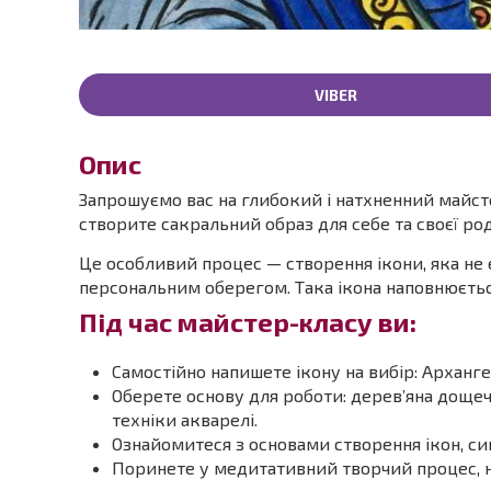
VIBER
Опис
Запрошуємо вас на глибокий і натхненний майст
створите сакральний образ для себе та своєї ро
Це особливий процес — створення ікони, яка не 
персональним оберегом. Така ікона наповнюєтьс
Під час майстер-класу ви:
Самостійно напишете ікону на вибір: Арханге
Оберете основу для роботи: дерев’яна доще
техніки акварелі.
Ознайомитеся з основами створення ікон, си
Поринете у медитативний творчий процес, н