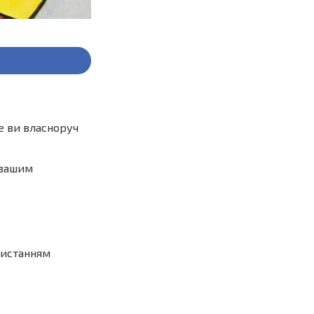
е ви власноруч
 вашим
ристанням