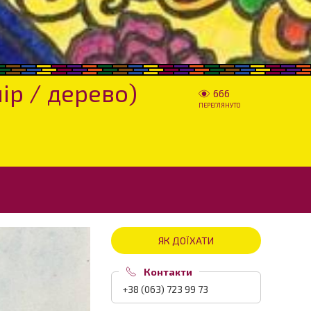
ір / дерево)
666
ПЕРЕГЛЯНУТО
ЯК ДОЇХАТИ
Контакти
+38 (063) 723 99 73