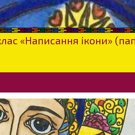
лас «Написання ікони» (пап