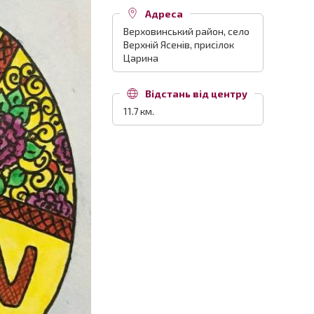
Адреса
Верховинський район, село
Верхній Ясенів, присілок
Царина
Відстань від центру
11.7 км.