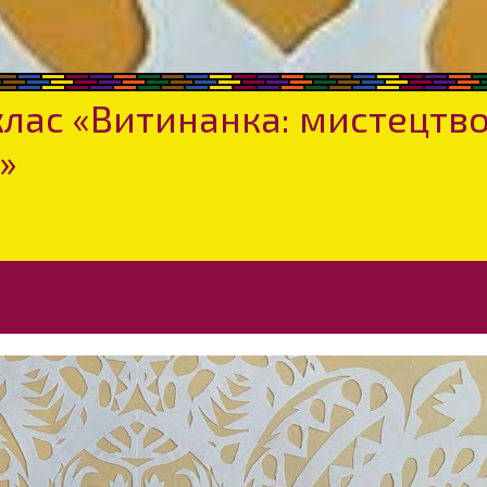
лас «Витинанка: мистецтв
»