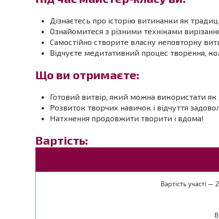
Дізнаєтесь про історію витинанки як традиц
Ознайомитеся з різними техніками вирізанн
Самостійно створите власну неповторну вит
Відчуєте медитативний процес творення, ко
Що ви отримаєте:
Готовий витвір, який можна використати як 
Розвиток творчих навичок і відчуття задовол
Натхнення продовжити творити і вдома!
Вартість:
Вартість участі — 2
В