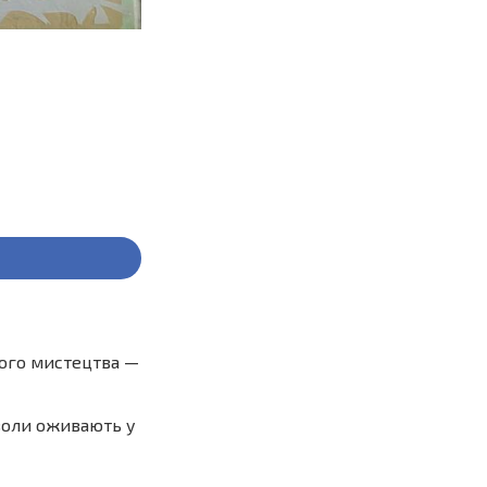
ного мистецтва —
мволи оживають у