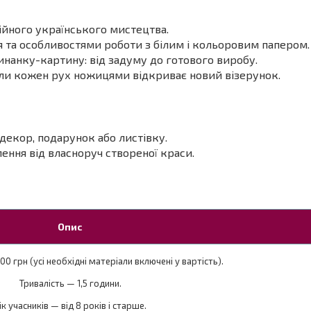
ійного українського мистецтва.
я та особливостями роботи з білим і кольоровим папером.
инанку-картину: від задуму до готового виробу.
ли кожен рух ножицями відкриває новий візерунок.
декор, подарунок або листівку.
ення від власноруч створеної краси.
Опис
00 грн (усі необхідні матеріали включені у вартість).
Тривалість — 1,5 години.
ік учасників — від 8 років і старше.