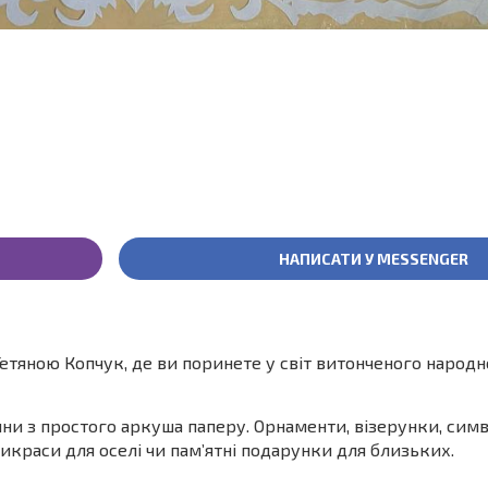
НАПИСАТИ У MESSENGER
етяною Копчук, де ви поринете у світ витонченого народ
ни з простого аркуша паперу. Орнаменти, візерунки, си
икраси для оселі чи пам’ятні подарунки для близьких.