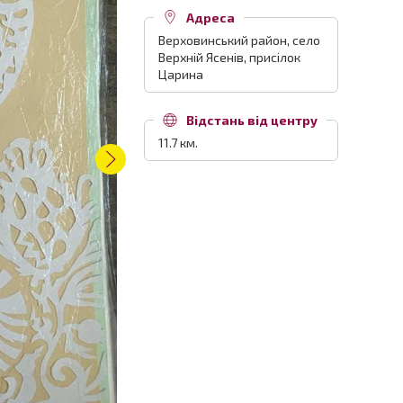
Адреса
Верховинський район, село
Верхній Ясенів, присілок
Царина
Відстань від центру
11.7 км.