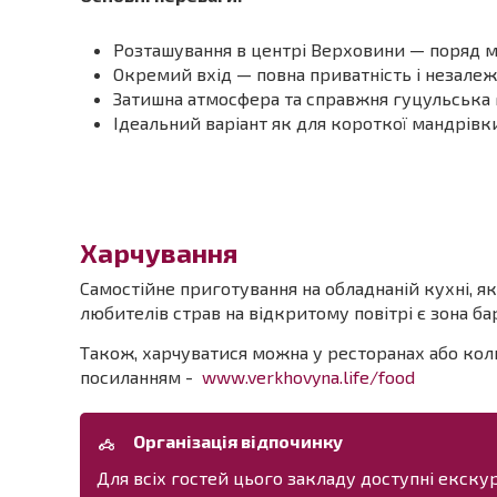
Розташування в центрі Верховини — поряд ма
Окремий вхід — повна приватність і незалеж
Затишна атмосфера та справжня гуцульська 
Ідеальний варіант як для короткої мандрівки
Харчування
Самостійне приготування на обладнаній кухні, як
любителів страв на відкритому повітрі є зона б
Також, харчуватися можна у ресторанах або коли
посиланням -
www.verkhovyna.life/food
Організація відпочинку
Для всіх гостей цього закладу доступні екскурс