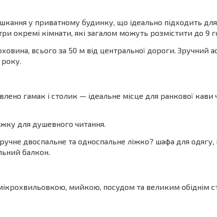
шкання у приватному будинку, що ідеально підходить для
три окремі кімнати, які загалом можуть розмістити до 9 г
ховина, всього за 50 м від центральної дороги. Зручний 
 року.
влено гамак і столик — ідеальне місце для ранкової кави 
жку для душевного читання.
 зручне двоспальне та односпальне ліжко? шафа для одягу,
ільний балкон.
мікрохвильовкою, мийкою, посудом та великим обіднім с