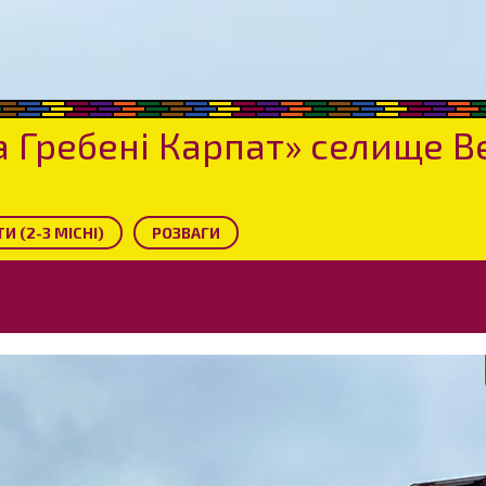
а Гребені Карпат» селище 
И (2-3 МІСНІ)
РОЗВАГИ