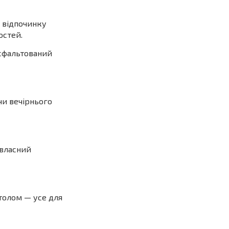
 відпочинку
остей.
асфальтований
чи вечірнього
 власний
толом — усе для