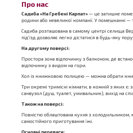
Про нас
Садиба «На Гребені Карпат»
— це затишне поме
родини або невеликої компанії. У помешканні — 
Садиба розташована в самому центрі селища Вер
під’їзд дозволяє легко дістатися в будь-яку пору
На другому поверсі:
Простора зона відпочинку з балконом, де встано
відпочинку з видом на гори.
Хол із книжковою полицею — можна обрати кни
Три окремі тримісні кімнати, в кожній з яких є:
санвузол (душ, туалет, умивальник), вихід на сп
Також на поверсі:
Повністю облаштована кухня з холодильником, 
самостійного приготування їжі.
Основні переваги: