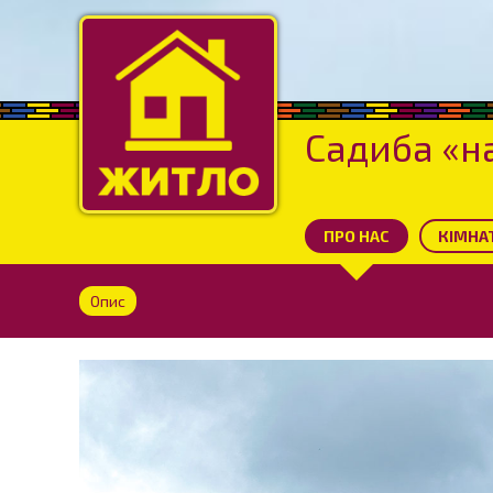
Садиба «н
ПРО НАС
КІМНАТ
Опис