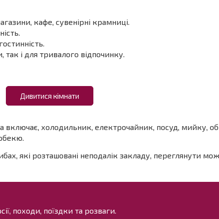
газини, кафе, сувенірні крамниці.
ність.
гостинність.
, так і для тривалого відпочинку.
Дивитися кімнати
а включає, холодильник, електрочайник, посуд, мийку, обі
арбекю.
бах, які розташовані неподалік закладу, переглянути мож
ії, походи, поїздки та розваги.