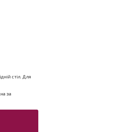
дній стіл. Для
на за