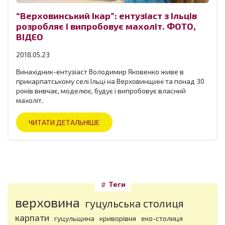
“Верховинський Ікар”: ентузіаст з Ільців
розробляє і випробовує махоліт. ФОТО,
ВІДЕО
2018.05.23
Винахідник-ентузіаст Володимир Яковенко живе в
прикарпатському селі Ільці на Верховинщині та понад 30
років вивчає, моделює, будує і випробовує власний
махоліт.
ЧИТАТИ ДЕТАЛЬНІШЕ
Теги
верховина
гуцульська столиця
карпати
гуцульщина
криворівня
еко-столиця