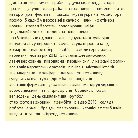
дідова аптека
музеї
гриби
гуцульська коліда
спорт
традиції гуцулів
viacarpatia
оздоровлення
шибене
житло
квадротури
фестивалі
різдво
музеї україни
чорногора
промо
5 садиб у верховині з сауною
чани
йо стікери
новини
тревел блогери
голос країни
міфи
соціальний проект
полонина
кіно
зима
топ 5 земельних ділянок
день гуцульської культури
нерухомість у верховині
covid
сауна верховина
дгк
комаров
символ оберіг
жаб'є
край де серце йокає
карантин
новий рік 2019
5 готелів для закоханих
лазня верховина
пивоварня
перший сніг
лікарські рослини
асоціація карпатських ватагів
піп-іван
містичні історії
ліжникарство
мольфарі
відгуки про верховину
гуцульська культура
дримба
винахідники
асоціація фермерів
українська армія
мандруй україною
верховинський нпп
#криворівня
безпека в горах
великдень
день св.валентина
футбол
старі фото верховини
трембіта
різдво 2019
коляда
робота
аркан
брендинг верховини
чемпіонат грибників
віщуни
птушкін
#бренд верховини