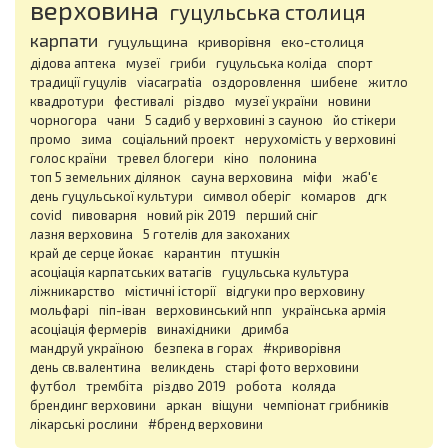
верховина
гуцульська столиця
карпати
гуцульщина
криворівня
еко-столиця
дідова аптека
музеї
гриби
гуцульська коліда
спорт
традиції гуцулів
viacarpatia
оздоровлення
шибене
житло
квадротури
фестивалі
різдво
музеї україни
новини
чорногора
чани
5 садиб у верховині з сауною
йо стікери
промо
зима
соціальний проект
нерухомість у верховині
голос країни
тревел блогери
кіно
полонина
топ 5 земельних ділянок
сауна верховина
міфи
жаб'є
день гуцульської культури
символ оберіг
комаров
дгк
covid
пивоварня
новий рік 2019
перший сніг
лазня верховина
5 готелів для закоханих
край де серце йокає
карантин
птушкін
асоціація карпатських ватагів
гуцульська культура
ліжникарство
містичні історії
відгуки про верховину
мольфарі
піп-іван
верховинський нпп
українська армія
асоціація фермерів
винахідники
дримба
мандруй україною
безпека в горах
#криворівня
день св.валентина
великдень
старі фото верховини
футбол
трембіта
різдво 2019
робота
коляда
брендинг верховини
аркан
віщуни
чемпіонат грибників
лікарські рослини
#бренд верховини