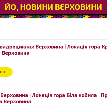
ЙО, НОВИНИ ВЕРХОВИНИ
квадроциклах Верховина | Локація гора К
и Верховина
НІШЕ
Верховина | Локація гора Біла кобила | П
в Верховина