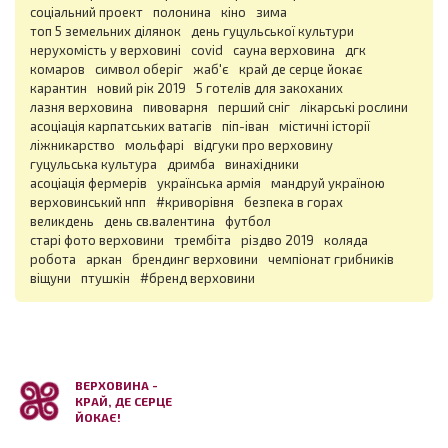
соціальний проект
полонина
кіно
зима
топ 5 земельних ділянок
день гуцульської культури
нерухомість у верховині
covid
сауна верховина
дгк
комаров
символ оберіг
жаб'є
край де серце йокає
карантин
новий рік 2019
5 готелів для закоханих
лазня верховина
пивоварня
перший сніг
лікарські рослини
асоціація карпатських ватагів
піп-іван
містичні історії
ліжникарство
мольфарі
відгуки про верховину
гуцульська культура
дримба
винахідники
асоціація фермерів
українська армія
мандруй україною
верховинський нпп
#криворівня
безпека в горах
великдень
день св.валентина
футбол
старі фото верховини
трембіта
різдво 2019
коляда
робота
аркан
брендинг верховини
чемпіонат грибників
віщуни
птушкін
#бренд верховини
ВЕРХОВИНА -
КРАЙ, ДЕ СЕРЦЕ
ЙОКАЄ!