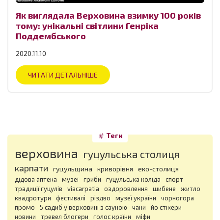
Як виглядала Верховина взимку 100 років
тому: унікальні світлини Генріка
Поддембського
2020.11.10
ЧИТАТИ ДЕТАЛЬНІШЕ
Теги
верховина
гуцульська столиця
карпати
гуцульщина
криворівня
еко-столиця
дідова аптека
музеї
гриби
гуцульська коліда
спорт
традиції гуцулів
viacarpatia
оздоровлення
шибене
житло
квадротури
фестивалі
різдво
музеї україни
чорногора
промо
5 садиб у верховині з сауною
чани
йо стікери
новини
тревел блогери
голос країни
міфи