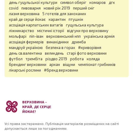
день гуцульської культури
символ оберіг
комаров
дгк
covid
пивоварня
новий рік 2019
перший сніг
лазня верховина
5 готелів для закоханих
край де серце йокає
карантин
птушкін
асоціація карпатських ватагів
гуцульська культура
ліжникарство
містичні історії
відгуки про верховину
мольфарі
піп-іван
верховинський нпп
українська армія
асоціація фермерів
винахідники
дримба
мандруй україною
безпека в горах
#криворівня
день св.валентина
великдень
старі фото верховини
футбол
трембіта
різдво 2019
робота
коляда
брендинг верховини
аркан
віщуни
чемпіонат грибників
лікарські рослини
#бренд верховини
ВЕРХОВИНА -
КРАЙ, ДЕ СЕРЦЕ
ЙОКАЄ!
Усі права застережено. Публікація матеріалів розміщених на сайті
допускається лише за погодженням.