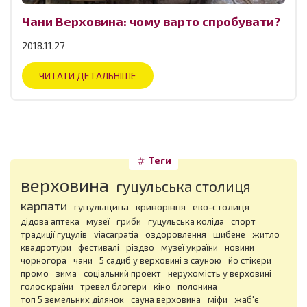
Чани Верховина: чому варто спробувати?
2018.11.27
ЧИТАТИ ДЕТАЛЬНІШЕ
Теги
верховина
гуцульська столиця
карпати
гуцульщина
криворівня
еко-столиця
дідова аптека
музеї
гриби
гуцульська коліда
спорт
традиції гуцулів
viacarpatia
оздоровлення
шибене
житло
квадротури
фестивалі
різдво
музеї україни
новини
чорногора
чани
5 садиб у верховині з сауною
йо стікери
промо
зима
соціальний проект
нерухомість у верховині
голос країни
тревел блогери
кіно
полонина
топ 5 земельних ділянок
сауна верховина
міфи
жаб'є