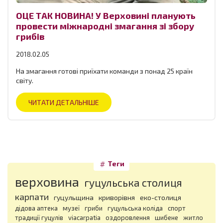
ОЦЕ ТАК НОВИНА! У Верховині планують
провести міжнародні змагання зі збору
грибів
2018.02.05
На змагання готові приїхати команди з понад 25 країн
світу.
ЧИТАТИ ДЕТАЛЬНІШЕ
Теги
верховина
гуцульська столиця
карпати
гуцульщина
криворівня
еко-столиця
дідова аптека
музеї
гриби
гуцульська коліда
спорт
традиції гуцулів
viacarpatia
оздоровлення
шибене
житло