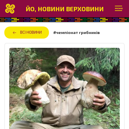
ЙО, НОВИНИ ВЕРХОВИНИ
МЕНЮ
ВСІ НОВИНИ
#чемпіонат грибників