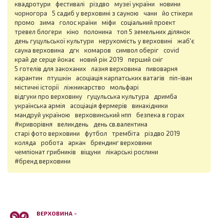
квадротури
фестивалі
різдво
музеї україни
новини
чорногора
5 садиб у верховині з сауною
чани
йо стікери
промо
зима
голос країни
міфи
соціальний проект
тревел блогери
кіно
полонина
топ 5 земельних ділянок
день гуцульської культури
нерухомість у верховині
жаб'є
сауна верховина
дгк
комаров
символ оберіг
covid
край де серце йокає
новий рік 2019
перший сніг
5 готелів для закоханих
лазня верховина
пивоварня
карантин
птушкін
асоціація карпатських ватагів
піп-іван
містичні історії
ліжникарство
мольфарі
відгуки про верховину
гуцульська культура
дримба
українська армія
асоціація фермерів
винахідники
мандруй україною
верховинський нпп
безпека в горах
#криворівня
великдень
день св.валентина
старі фото верховини
футбол
трембіта
різдво 2019
коляда
робота
аркан
брендинг верховини
чемпіонат грибників
віщуни
лікарські рослини
#бренд верховини
ВЕРХОВИНА -