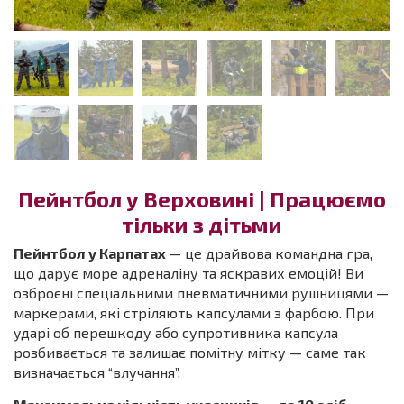
Пейнтбол у Верховині | Працюємо
тільки з дітьми
Пейнтбол у Карпатах
— це драйвова командна гра,
що дарує море адреналіну та яскравих емоцій! Ви
озброєні спеціальними пневматичними рушницями —
маркерами, які стріляють капсулами з фарбою. При
ударі об перешкоду або супротивника капсула
розбивається та залишає помітну мітку — саме так
визначається “влучання”.