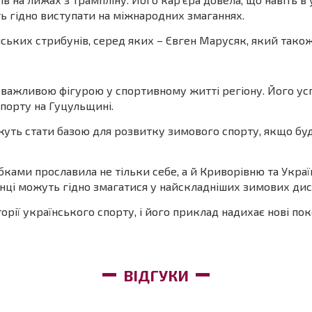
ь гідно виступати на міжнародних змаганнях.
ьких стрибунів, серед яких – Євген Марусяк, який також
важливою фігурою у спортивному житті регіону. Його усп
порту на Гуцульщині.
уть стати базою для розвитку зимового спорту, якщо бу
ами прославила не тільки себе, а й Криворівню та Україну
їнці можуть гідно змагатися у найскладніших зимових дис
рії українського спорту, і його приклад надихає нові пок
ВІДГУКИ