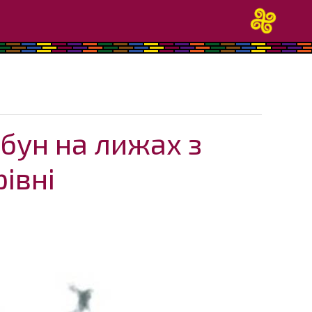
бун на лижах з
івні