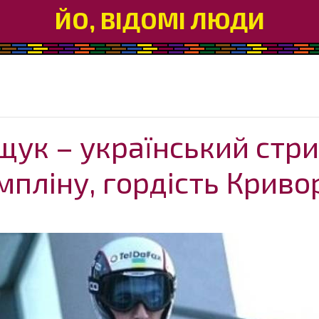
ЙО, ВІДОМІ ЛЮДИ
ук – український стри
мпліну, гордість Кривор