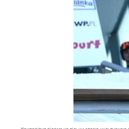
Криворівня відома не тільки своєю культурною т