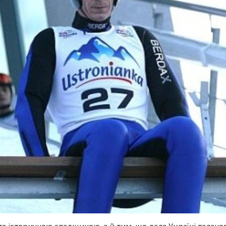
а історичною спадщиною, а й тим, що дала Україні талан