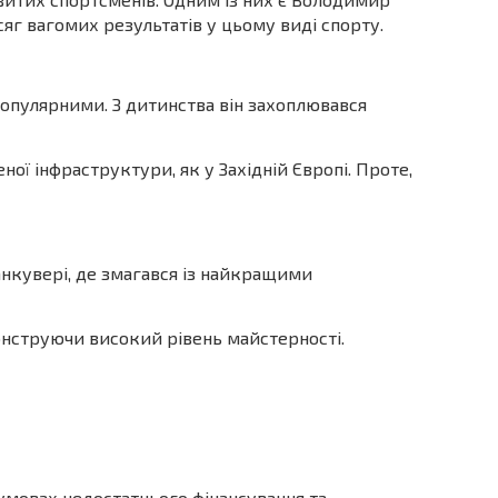
яг вагомих результатів у цьому виді спорту.
опулярними. З дитинства він захоплювався
ої інфраструктури, як у Західній Європі. Проте,
нкувері, де змагався із найкращими
монструючи високий рівень майстерності.
 умовах недостатнього фінансування та