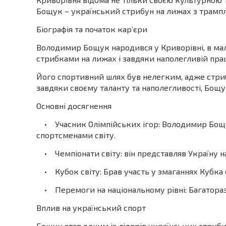
Бощук – український стрибун на лижах з трамплі
Біографія та початок кар’єри
Володимир Бощук народився у Криворівні, в мал
стрибками на лижах і завдяки наполегливій праці
Його спортивний шлях був нелегким, адже стрибк
завдяки своєму таланту та наполегливості, Бощу
Основні досягнення
• Учасник Олімпійських ігор: Володимир Бощук
спортсменами світу.
• Чемпіонати світу: він представляв Україну на
• Кубок світу: Брав участь у змаганнях Кубка св
• Перемоги на національному рівні: Багаторазо
Вплив на український спорт
Бощук став одним із лідерів українських стрибкі