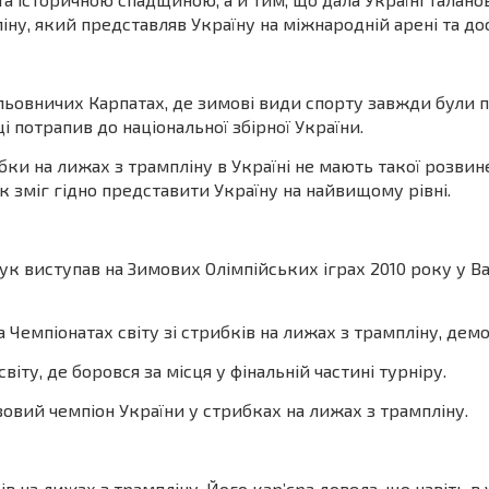
ну, який представляв Україну на міжнародній арені та дос
ьовничих Карпатах, де зимові види спорту завжди були п
 потрапив до національної збірної України.
и на лижах з трампліну в Україні не мають такої розвинен
к зміг гідно представити Україну на найвищому рівні.
 виступав на Зимових Олімпійських іграх 2010 року у Ва
 Чемпіонатах світу зі стрибків на лижах з трампліну, де
іту, де боровся за місця у фінальній частині турніру.
вий чемпіон України у стрибках на лижах з трампліну.
в на лижах з трампліну. Його кар’єра довела, що навіть в