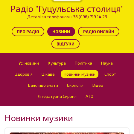
Радіо "Гуцульська столиця"
Деталі за телефоном +38 (096) 719 14 23
ПРО РАДІО
НОВИНИ
РАДІО ОНЛАЙН
ВІДГУКИ
Усі новини
Культура
Політика
Наука
Здоров'я
Цікаве
Новинки музики
Спорт
Важливо знати
Екологія
Відео
Літературна Скриня
АТО
Новинки музики