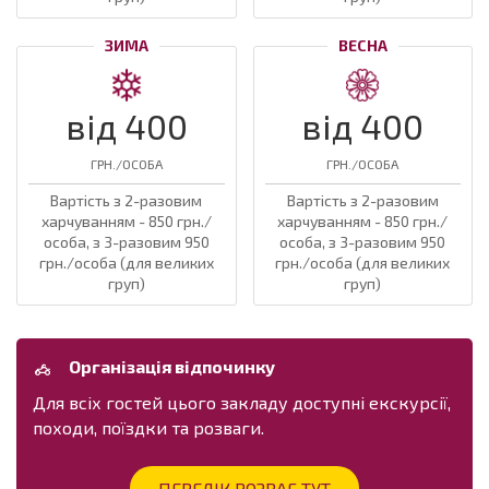
ЗИМА
ВЕСНА
від 400
від 400
ГРН./ОСОБА
ГРН./ОСОБА
Вартість з 2-разовим
Вартість з 2-разовим
харчуванням - 850 грн./
харчуванням - 850 грн./
особа, з 3-разовим 950
особа, з 3-разовим 950
грн./особа (для великих
грн./особа (для великих
груп)
груп)
Організація відпочинку
Для всіх гостей цього закладу доступні екскурсії,
походи, поїздки та розваги.
ПЕРЕЛІК РОЗВАГ ТУТ