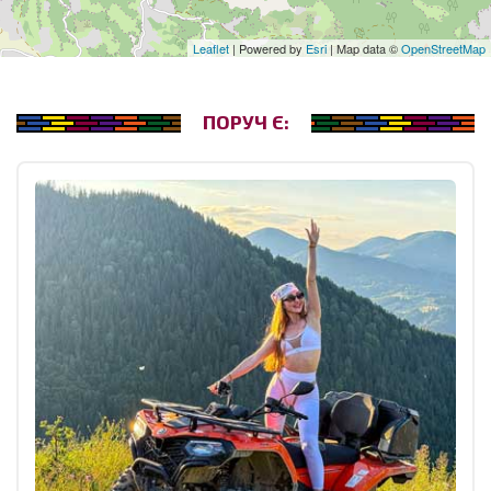
Leaflet
| Powered by
Esri
| Map data ©
OpenStreetMap
ПОРУЧ Є: