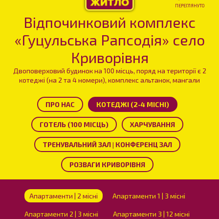
ПЕРЕГЛЯНУТО
Відпочинковий комплекс
«Гуцульська Рапсодія» село
Криворівня
Двоповерховий будинок на 100 місць, поряд на території є 2
котеджі (на 2 та 4 номери), комплекс альтанок, мангали
ПРО НАС
КОТЕДЖІ (2-4 МІСНІ)
ГОТЕЛЬ (100 МІСЦЬ)
ХАРЧУВАННЯ
ТРЕНУВАЛЬНИЙ ЗАЛ | КОНФЕРЕНЦ ЗАЛ
РОЗВАГИ КРИВОРІВНЯ
Апартаменти | 2 місні
Апартаменти 1 | 3 місні
Апартаменти 2 | 3 місні
Апартаменти 3 | 12 місні