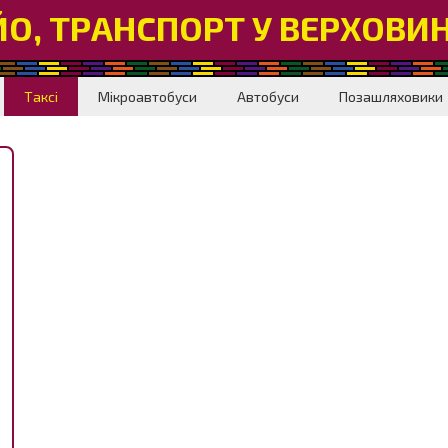
ЙО, ТРАНСПОРТ У ВЕРХОВИН
Таксі
Мікроавтобуси
Автобуси
Позашляховики