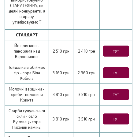
СТАРУ ТЕХНІКУ, як
деякі конкуренти, а
відразу
утилізовуємо її
СТАНДАРТ
Йо присілок -
панорама над
2 510 грн
2 410 грн
ТУТ
Верховиною
Гойдалка в обіймах
гір - гора Біла
3 160 грн
2 960 грн
ТУТ
Кобила
Молочні вершини -
хребет полонини
3 810 грн
3 510 грн
ТУТ
Кринта
Скарби гуцульської
сили - село
3 810 грн
3 510 грн
ТУТ
Буковець гора
Писаний камінь