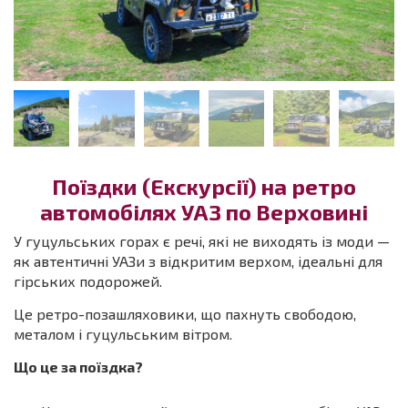
Поїздки (Екскурсії) на ретро
автомобілях УАЗ по Верховині
У гуцульських горах є речі, які не виходять із моди —
як автентичні УАЗи з відкритим верхом, ідеальні для
гірських подорожей.
Це ретро-позашляховики, що пахнуть свободою,
металом і гуцульським вітром.
Що це за поїздка?