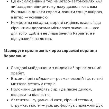
Це ексклюзивний тур на ретро-автомобілях УАЗ,
які завдяки відкритому даху дозволяють вам
буквально дихати горами, ловити сонце шкірою,
а вітер — усмішкою.
Комфортна посадка, широкі сидіння, плавна їзда
гірськими дорогами місцевого значення — усе
для того, щоб ви не лише бачили Карпати, а й
відчували їх на дотик.
Маршрути пролягають через справжні перлини
Верховини:
Оглядові майданчики з видом на Чорногірський
хребет.
Високогірні гойдалка— розмах емоцій і фото, які
миттєво летять у сторіс.
Полонини, де варять сир, і де пахне димом,
вівцями та вільністю.
Автентичні гуцульські хати, гірські стежки,
струмки, мости — усе, що формує справжній дух