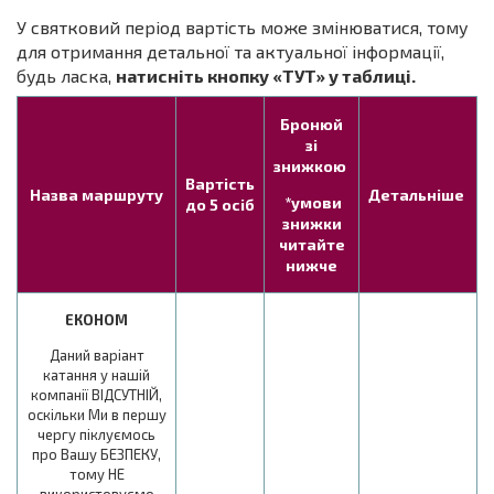
У святковий період вартість може змінюватися, тому
для отримання детальної та актуальної інформації,
будь ласка,
натисніть кнопку «ТУТ» у таблиці.
Бронюй
зі
знижкою
Вартість
Назва маршруту
Детальніше
*умови
до 5 осіб
знижки
читайте
нижче
ЕКОНОМ
Даний варіант
катання у нашій
компанії ВІДСУТНІЙ,
оскільки Ми в першу
чергу піклуємось
про Вашу БЕЗПЕКУ,
тому НЕ
використовуємо