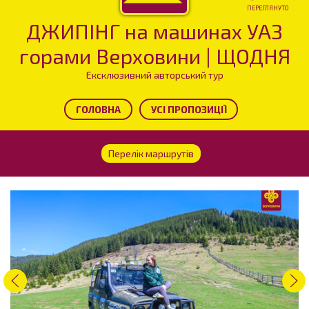
ПЕРЕГЛЯНУТО
ДЖИПІНГ на машинах УАЗ
горами Верховини | ЩОДНЯ
Ексклюзивний авторський тур
ГОЛОВНА
УСІ ПРОПОЗИЦІЇ
Перелік маршрутів