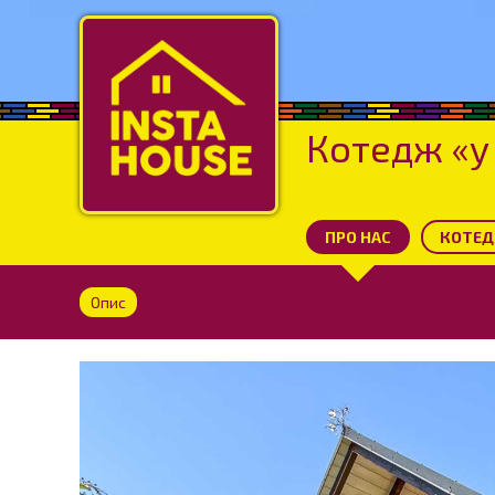
Котедж «у
ПРО НАС
КОТЕД
Опис