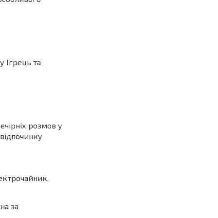
 Ігрець та
ечірніх розмов у
 відпочинку
лектрочайник,
на за