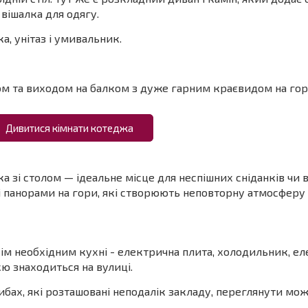
 вішалка для одягу.
а, унітаз і умивальник.
м та виходом на балком з дуже гарним краєвидом на гору
Дивитися кімнати котеджа
 зі столом — ідеальне місце для неспішних сніданків чи в
і панорами на гори, які створюють неповторну атмосферу
сім необхідним кухні - електрична плита, холодильник, е
екю знаходиться на вулиці.
бах, які розташовані неподалік закладу, переглянути мож