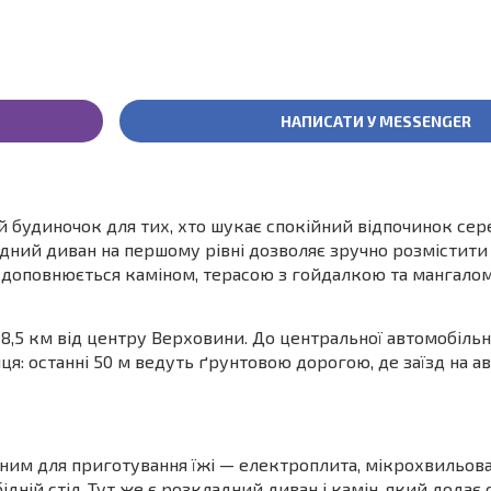
НАПИСАТИ У MESSENGER
 будиночок для тих, хто шукає спокійний відпочинок сер
ладний диван на першому рівні дозволяє зручно розмістит
 доповнюється каміном, терасою з гойдалкою та мангалом
8,5 км від центру Верховини. До центральної автомобільн
нця: останні 50 м ведуть ґрунтовою дорогою, де заїзд на 
дним для приготування їжі — електроплита, мікрохвильова 
дній стіл. Тут же є розкладний диван і камін, який додає