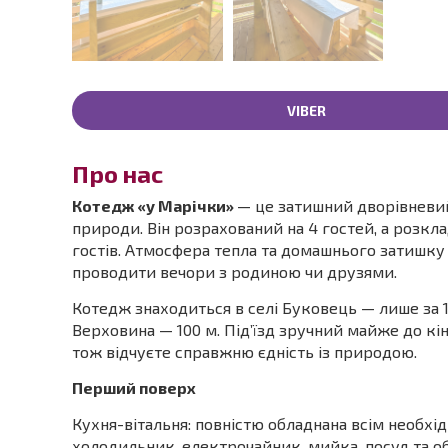
VIBER
Про нас
Котедж «у Марічки»
— це затишний дворівневий
природи. Він розрахований на 4 гостей, а розк
гостів. Атмосфера тепла та домашнього затишку
проводити вечори з родиною чи друзями.
Котедж знаходиться в селі Буковець — лише за 1
Верховина — 100 м. Під’їзд зручний майже до кі
тож відчуєте справжню єдність із природою.
Перший поверх
Кухня-вітальня: повністю обладнана всім необхі
холодильник, електрочайник, мийка, посуд та обі