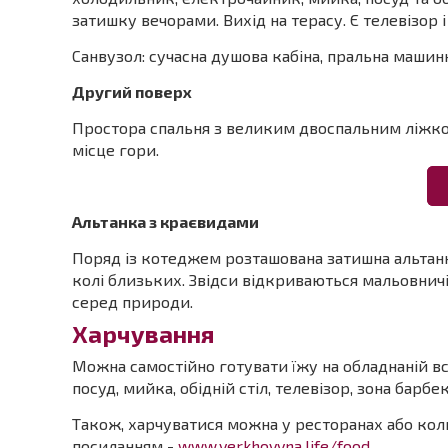
затишку вечорами. Вихід на терасу. Є телевізор і
Санвузол: сучасна душова кабіна, пральна машинк
Другий поверх
Простора спальня з великим двоспальним ліжко
місце гори.
Альтанка з краєвидами
Поряд із котеджем розташована затишна альтанка
колі близьких. Звідси відкриваються мальовнич
серед природи.
Харчування
Можна самостійно готувати їжу на обладнаній в
посуд, мийка, обідній стіл, телевізор, зона барб
Також, харчуватися можна у ресторанах або коли
посиланням -
www.verkhovyna.life/food.