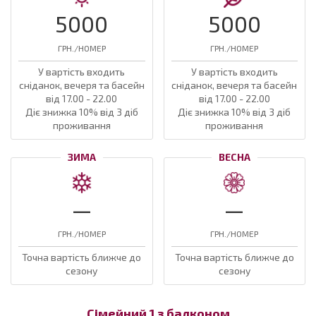
5000
5000
ГРН./НОМЕР
ГРН./НОМЕР
У вартість входить
У вартість входить
сніданок, вечеря та басейн
сніданок, вечеря та басейн
від 17.00 - 22.00
від 17.00 - 22.00
Діє знижка 10% від 3 діб
Діє знижка 10% від 3 діб
проживання
проживання
ЗИМА
ВЕСНА
—
—
ГРН./НОМЕР
ГРН./НОМЕР
Точна вартість ближче до
Точна вартість ближче до
сезону
сезону
Сімейний 1 з балконом