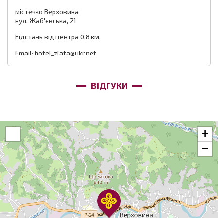
містечко Верховина
вул. Жаб'євська, 21
Відстань від центра 0.8 км.
Email: hotel_zlata@ukr.net
ВІДГУКИ
+
−