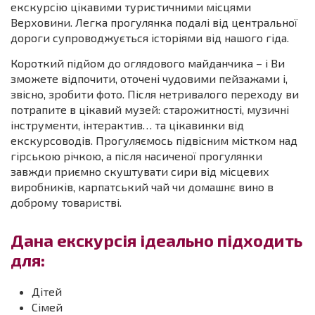
екскурсію цікавими туристичними місцями
Верховини. Легка прогулянка подалі від центральної
дороги супроводжується історіями від нашого гіда.
Короткий підйом до оглядового майданчика – і Ви
зможете відпочити, оточені чудовими пейзажами і,
звісно, зробити фото. Після нетривалого переходу ви
потрапите в цікавий музей: старожитності, музичні
інструменти, інтерактив… та цікавинки від
екскурсоводів. Прогуляємось підвісним містком над
гірською річкою, а після насиченої прогулянки
завжди приємно скуштувати сири від місцевих
виробників, карпатський чай чи домашнє вино в
доброму товаристві.
Дана екскурсія ідеально підходить
для:
Дітей
Сімей