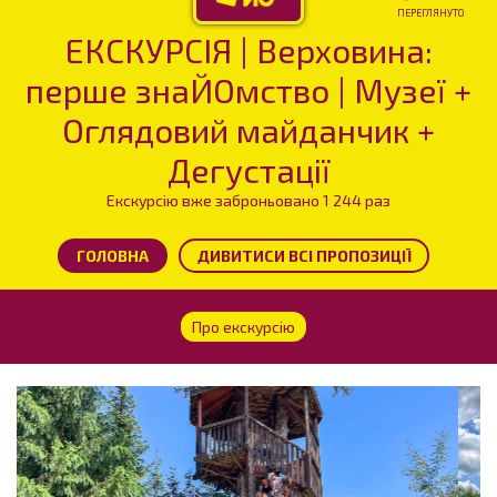
ПЕРЕГЛЯНУТО
ЕКСКУРСІЯ | Верховина:
перше знаЙОмство | Музеї +
Оглядовий майданчик +
Дегустації
Екскурсію вже заброньовано 1 244 раз
ГОЛОВНА
ДИВИТИСИ ВСІ ПРОПОЗИЦІЇ
Про екскурсію