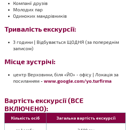
Компанії друзів
Молодих пар
Одиноких мандрівників
Тривалість екскурсії:
3 години | Відбувається ЩОДНЯ (за попереднім
записом)
Місце зустрічі:
центр Верховини, біля «ЙО» - офісу | Локація за
посиланням
-
www.google.com/yo
.
turfirma
Вартість екскурсії (ВСЕ
ВКЛЮЧЕНО):
Кількість осіб
Загальна вартість екскурсії