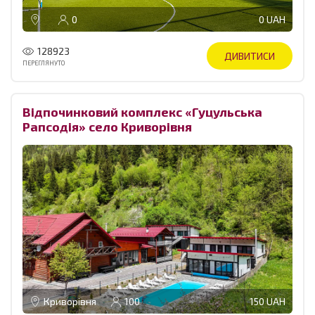
0
0 UAH
128923
ДИВИТИСИ
ПЕРЕГЛЯНУТО
Відпочинковий комплекс «Гуцульська
Рапсодія» село Криворівня
Криворівня
100
150 UAH