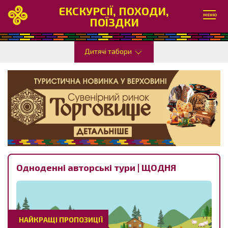
ЕКСКУРСІЇ, ПОХОДИ,
МЕНЮ
ПОЇЗДКИ
Дитячі табори
Одноденні авторські тури | ЩОДНЯ
НАЙКРАЩІ ПРОПОЗИЦІЇ