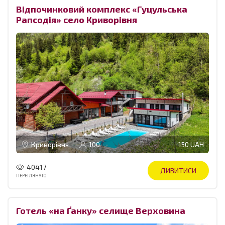
Відпочинковий комплекс «Гуцульська
Рапсодія» село Криворівня
Криворівня
100
150 UAH
40417
ДИВИТИСИ
ПЕРЕГЛЯНУТО
Готель «‎на Ґанку» селище Верховина