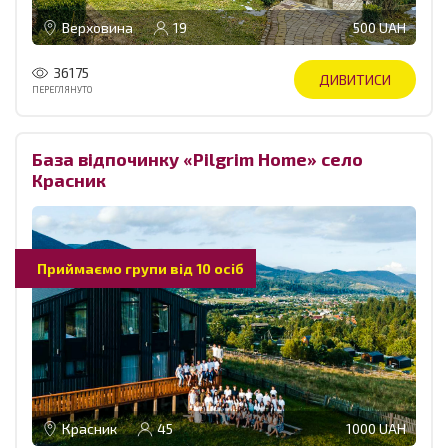
Верховина
19
500 UAH
36175
ДИВИТИСИ
ПЕРЕГЛЯНУТО
База відпочинку «Pilgrim Home» село
Красник
Приймаємо групи від 10 осіб
Красник
45
1000 UAH