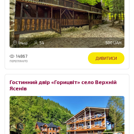
Ільці
54
500 UAH
14867
ДИВИТИСИ
ПЕРЕГЛЯНУТО
Гостинний двір «Горицвіт» село Верхній
Ясенів