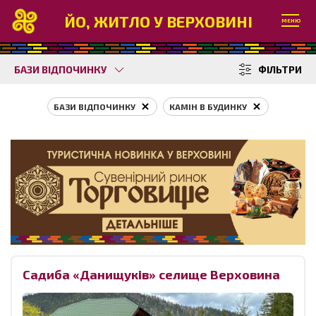
ЙО, ЖИТЛО У ВЕРХОВИНІ
МЕНЮ
БАЗИ ВІДПОЧИНКУ
ФІЛЬТРИ
БАЗИ ВІДПОЧИНКУ
КАМІН В БУДИНКУ
Садиба «Данищуків» селище Верховина