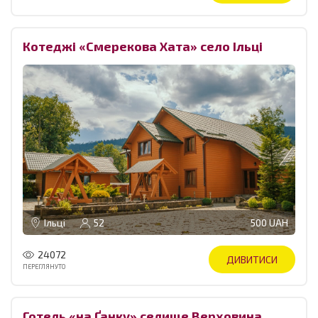
Котеджі «Смерекова Хата» село Ільці
Ільці
52
500 UAH
24072
ДИВИТИСИ
ПЕРЕГЛЯНУТО
Готель «‎на Ґанку» селище Верховина