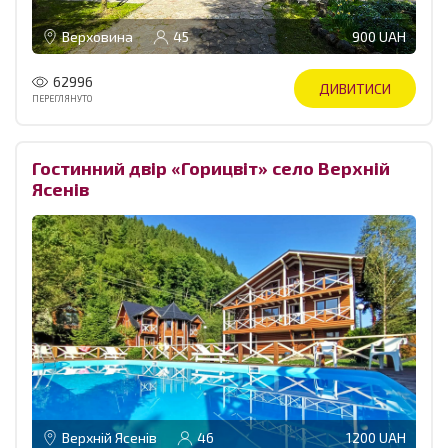
Верховина
45
900 UAH
62996
ДИВИТИСИ
ПЕРЕГЛЯНУТО
Гостинний двір «Горицвіт» село Верхній
Ясенів
Верхній Ясенів
46
1200 UAH