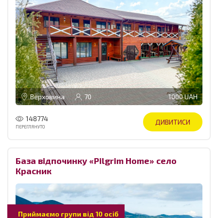
Верховина
70
1000 UAH
148774
ДИВИТИСИ
ПЕРЕГЛЯНУТО
База відпочинку «Pilgrim Home» село
Красник
Приймаємо групи від 10 осіб