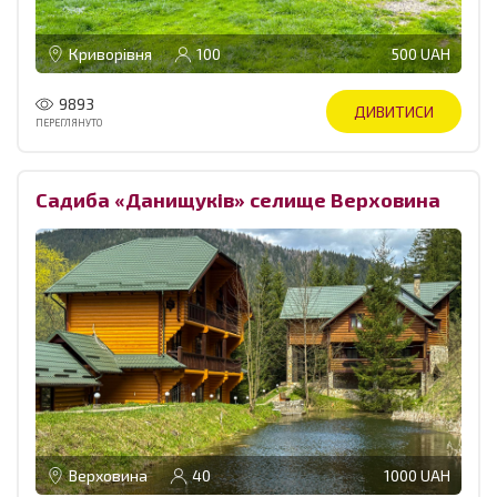
Криворівня
100
500 UAH
9893
ДИВИТИСИ
ПЕРЕГЛЯНУТО
Садиба «Данищуків» селище Верховина
Верховина
40
1000 UAH