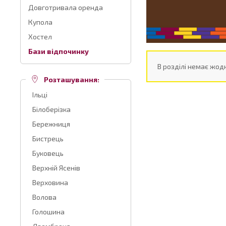
Довготривала оренда
Купола
Хостел
Бази відпочинку
В розділі немає жодн
Розташування:
Ільці
Білоберізка
Бережниця
Бистрець
Буковець
Верхній Ясенів
Верховина
Волова
Голошина