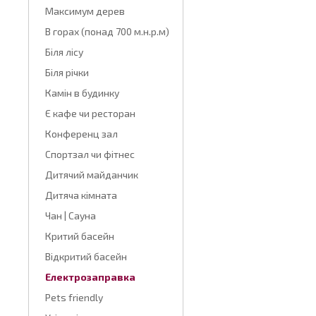
Максимум дерев
В горах (понад 700 м.н.р.м)
Біля лісу
Біля річки
Камін в будинку
Є кафе чи ресторан
Конференц зал
Спортзал чи фітнес
Дитячий майданчик
Дитяча кімната
Чан | Сауна
Критий басейн
Відкритий басейн
Електрозаправка
Pets friendly