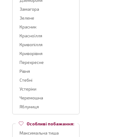
Дземброня
Замагора
Зелене
Красник
Красноїлля
Кривопілля
Криворівня
Перехресне
Рівня
Стебні
Устеріки
Черемошна
Яблуниця
Особливі побажання:
Максимальна тиша