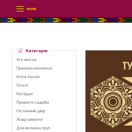
МЕНЮ
Категорія:
Усе житла
Преміум комлекси
Insta-house
Готелі
Котеджі
Приватні садиби
Гостинний двір
Апартаменти
Для великих груп