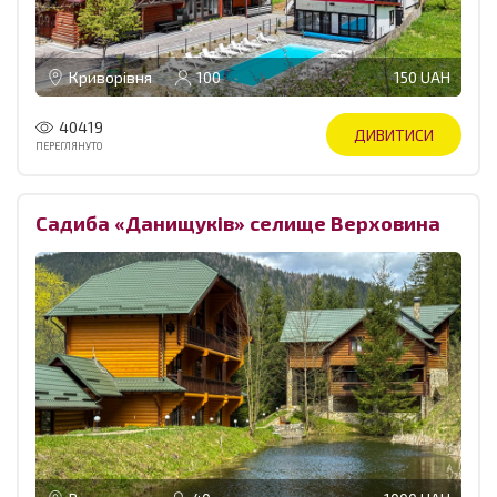
Криворівня
100
150 UAH
40419
ДИВИТИСИ
ПЕРЕГЛЯНУТО
Садиба «Данищуків» селище Верховина