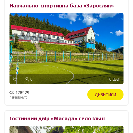
Навчально-спортивна база «Заросляк»
0
0 UAH
128929
ДИВИТИСИ
ПЕРЕГЛЯНУТО
Гостинний двір «Масада» село Ільці