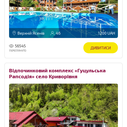
Верхній Ясенів
46
1200 UAH
56545
ДИВИТИСИ
ПЕРЕГЛЯНУТО
Відпочинковий комплекс «Гуцульська
Рапсодія» село Криворівня