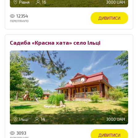
Рівня
16
3000 UAH
12354
ДИВИТИСИ
ПЕРЕГЛЯНУТО
Садиба «Красна хата» село Ільці
Ільці
14
3000 UAH
3093
ДИВИТИСИ