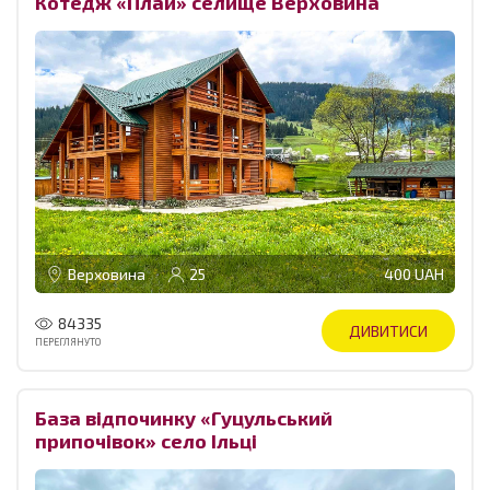
Котедж «Плай» селище Верховина
Верховина
25
400 UAH
84335
ДИВИТИСИ
ПЕРЕГЛЯНУТО
База відпочинку «Гуцульський
припочівок» село Ільці