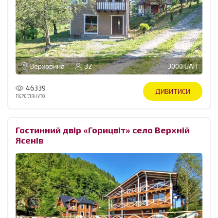
Верховина
32
3000 UAH
46339
ДИВИТИСИ
ПЕРЕГЛЯНУТО
Гостинний двір «Горицвіт» село Верхній
Ясенів