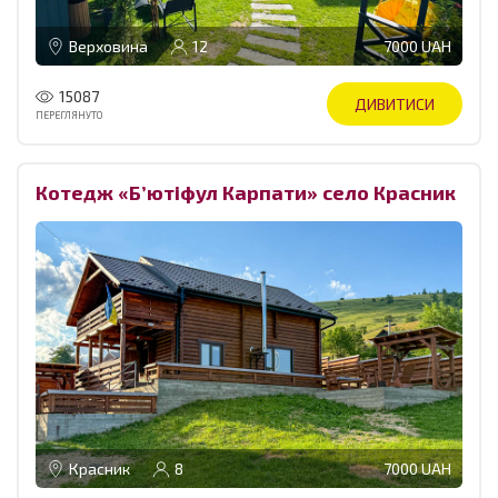
Верховина
12
7000 UAH
15087
ДИВИТИСИ
ПЕРЕГЛЯНУТО
Котедж «Бʼютіфул Карпати» село Красник
Красник
8
7000 UAH