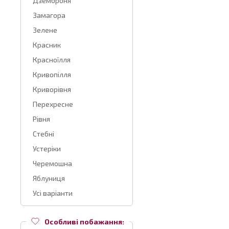
Дземброня
Замагора
Зелене
Красник
Красноїлля
Кривопілля
Криворівня
Перехресне
Рівня
Стебні
Устеріки
Черемошна
Яблуниця
Усі варіанти
Особливі побажання: