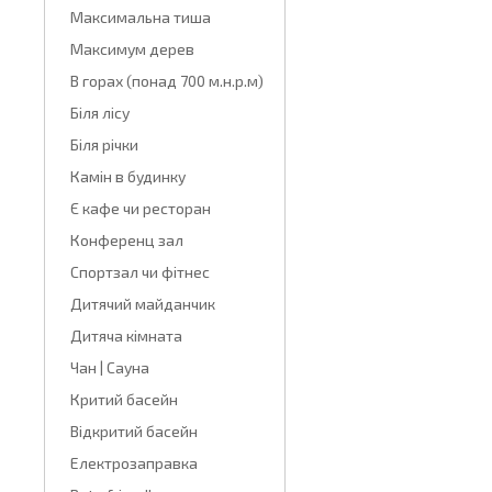
Максимальна тиша
Максимум дерев
В горах (понад 700 м.н.р.м)
Біля лісу
Біля річки
Камін в будинку
Є кафе чи ресторан
Конференц зал
Спортзал чи фітнес
Дитячий майданчик
Дитяча кімната
Чан | Сауна
Критий басейн
Відкритий басейн
Електрозаправка