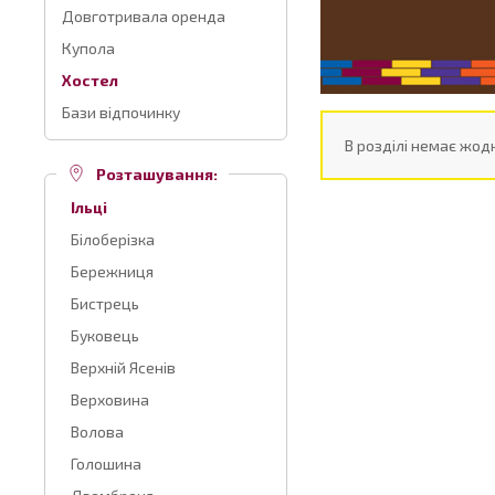
Довготривала оренда
Купола
Хостел
Бази відпочинку
В розділі немає жодн
Розташування:
Ільці
Білоберізка
Бережниця
Бистрець
Буковець
Верхній Ясенів
Верховина
Волова
Голошина