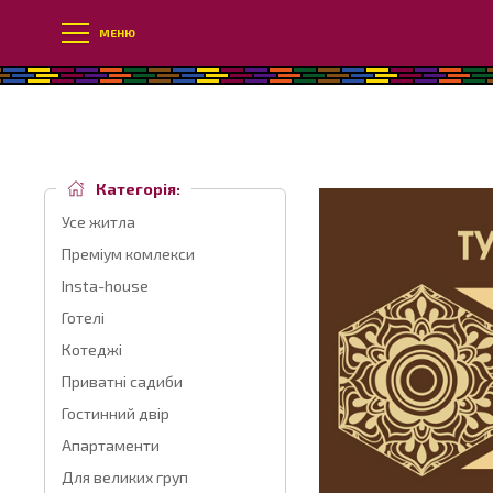
МЕНЮ
Категорія:
Усе житла
Преміум комлекси
Insta-house
Готелі
Котеджі
Приватні садиби
Гостинний двір
Апартаменти
Для великих груп