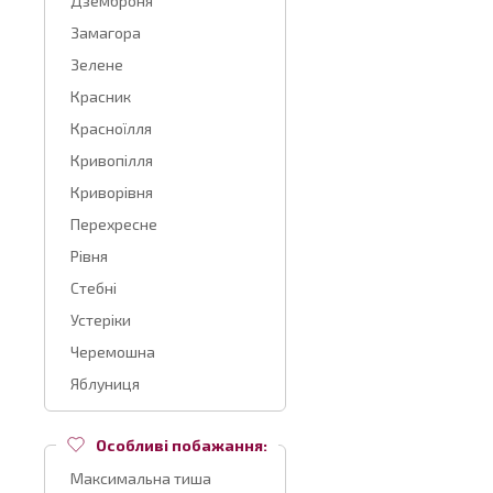
Дземброня
Замагора
Зелене
Красник
Красноїлля
Кривопілля
Криворівня
Перехресне
Рівня
Стебні
Устеріки
Черемошна
Яблуниця
Особливі побажання:
Максимальна тиша