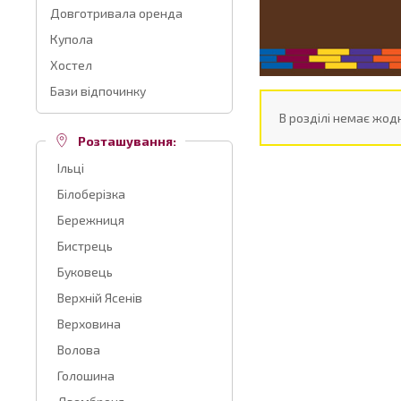
Довготривала оренда
Купола
Хостел
Бази відпочинку
В розділі немає жодн
Розташування:
Ільці
Білоберізка
Бережниця
Бистрець
Буковець
Верхній Ясенів
Верховина
Волова
Голошина