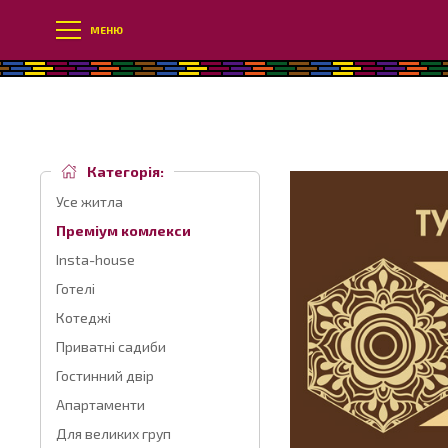
МЕНЮ
Категорія:
Усе житла
Преміум комлекси
Insta-house
Готелі
Котеджі
Приватні садиби
Гостинний двір
Апартаменти
Для великих груп