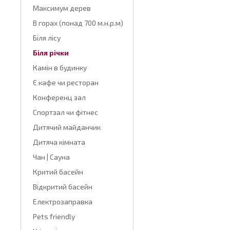
Максимум дерев
В горах (понад 700 м.н.р.м)
Біля лісу
Біля річки
Камін в будинку
Є кафе чи ресторан
Конференц зал
Спортзал чи фітнес
Дитячий майданчик
Дитяча кімната
Чан | Сауна
Критий басейн
Відкритий басейн
Електрозаправка
Pets friendly