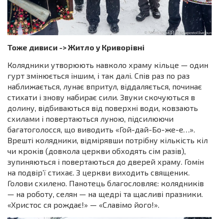
Тоже дивиси ->
Житло у Криворівні
Колядники утворюють навколо храму кільце — один
гурт змінюється іншим, і так далі. Спів раз по раз
наближається, лунає впритул, віддаляється, починає
стихати і знову набирає сили. Звуки скочуються в
долину, відбиваються від поверхні води, ковзають
схилами і повертаються луною, підсилюючи
багатоголосся, що виводить «Гой-дай-Бо-же-е…».
Врешті колядники, відмірявши потрібну кількість кіл
чи кроків (довкола церкви обходять сім разів),
зупиняються і повертаються до дверей храму. Гомін
на подвір’ї стихає. З церкви виходить священик.
Голови схилено. Панотець благословляє: колядників
— на роботу, селян — на щедрі та щасливі празники.
«Христос ся рождає!» — «Славімо його!».