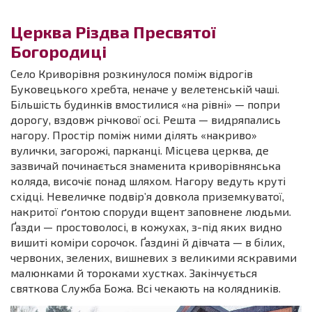
Церква Різдва Пресвятої
Богородиці
Село Криворівня розкинулося поміж відрогів
Буковецького хребта, неначе у велетенській чаші.
Більшість будинків вмостилися «на рівні» — попри
дорогу, вздовж річкової осі. Решта — видряпались
нагору. Простір поміж ними ділять «накриво»
вулички, загорожі, парканці. Місцева церква, де
зазвичай починається знаменита криворівнянська
коляда, височіє понад шляхом. Нагору ведуть круті
східці. Невеличке подвір’я довкола приземкуватої,
накритої ґонтою споруди вщент заповнене людьми.
Ґазди — простоволосі, в кожухах, з-під яких видно
вишиті коміри сорочок. Ґаздині й дівчата — в білих,
червоних, зелених, вишневих з великими яскравими
малюнками й тороками хустках. Закінчується
святкова Служба Божа. Всі чекають на колядників.