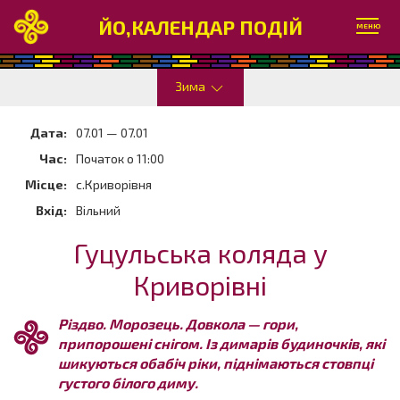
ЙО,КАЛЕНДАР ПОДІЙ
МЕНЮ
Зима
Дата:
07.01 — 07.01
Час:
Початок о 11:00
Місце:
с.Криворівня
Вхід:
Вільний
Гуцульська коляда у
Криворівні
Різдво. Морозець. Довкола — гори,
припорошені снігом. Із димарів будиночків, які
шикуються обабіч ріки, піднімаються стовпці
густого білого диму.