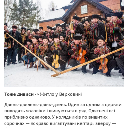
Тоже дивиси ->
Житло у Верховині
Дзень-дзелень-дзінь-дзень. Один за одним з церкви
виходять чоловіки і шикуються в ряд. Одягнені всі
приблизно однаково. У колядників по вишитих
сорочках — яскраво вигаптувані кептарі, зверху —