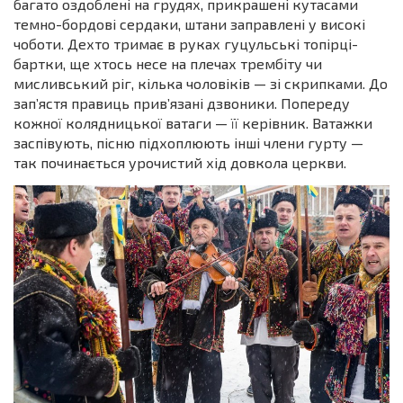
багато оздоблені на грудях, прикрашені кутасами
темно-бордові сердаки, штани заправлені у високі
чоботи. Дехто тримає в руках гуцульські топірці-
бартки, ще хтось несе на плечах трембіту чи
мисливський ріг, кілька чоловіків — зі скрипками. До
зап’ястя правиць прив’язані дзвоники. Попереду
кожної колядницької ватаги — її керівник. Ватажки
заспівують, пісню підхоплюють інші члени гурту —
так починається урочистий хід довкола церкви.