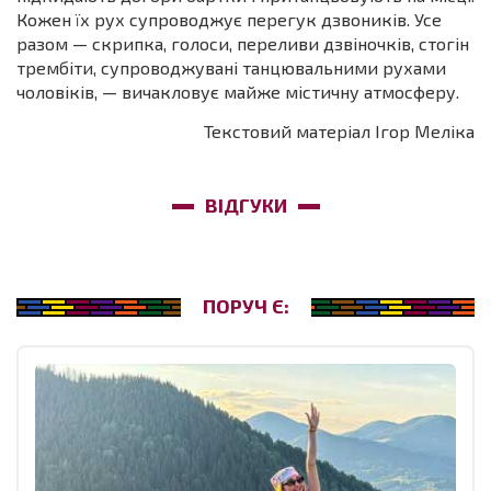
Кожен їх рух супроводжує перегук дзвоників. Усе
разом — скрипка, голоси, переливи дзвіночків, стогін
трембіти, супроводжувані танцювальними рухами
чоловіків, — вичакловує майже містичну атмосферу.
Текстовий матеріал
Ігор Меліка
ВІДГУКИ
ПОРУЧ Є: