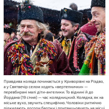
Правдива коляда починається у Криворівні на Різдво,
а у Святвечір селом ходять «вертепнички» —
перевбирані малі діти-ангелики. То віднині й до
Йордана (19 січня) — час колядницкий. Колядка, як на
міське вухо, звучить специфічно. Чоловіки ритмічно
підкидають догори бартки і пританцьовують на місці.