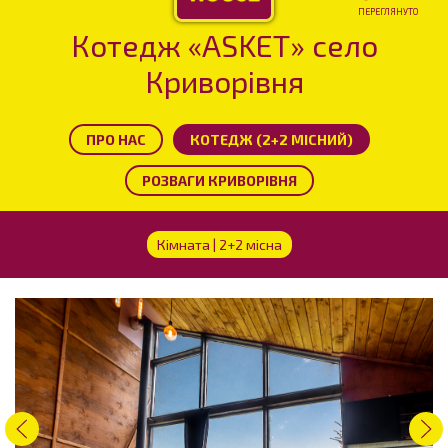
ПЕРЕГЛЯНУТО
Котедж «ASKET» село
Криворівня
ПРО НАС
КОТЕДЖ (2+2 МІСНИЙ)
РОЗВАГИ КРИВОРІВНЯ
Кімната | 2+2 місна