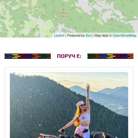
Leaflet
| Powered by
Esri
| Map data ©
OpenStreetMap
ПОРУЧ Є: