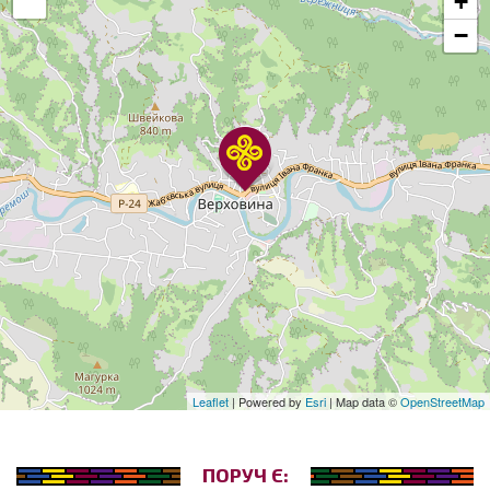
+
−
Leaflet
| Powered by
Esri
| Map data ©
OpenStreetMap
ПОРУЧ Є: