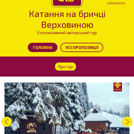
ПЕРЕГЛЯНУТО
Катання на бричці
Верховиною
Ексклюзивний авторський тур
ГОЛОВНА
УСІ ПРОПОЗИЦІЇ
Про тур