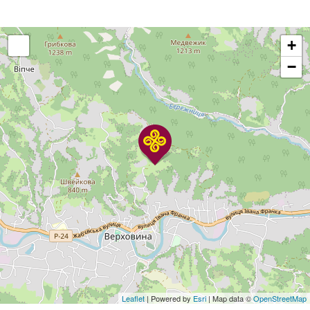
+
−
Leaflet
| Powered by
Esri
| Map data ©
OpenStreetMap