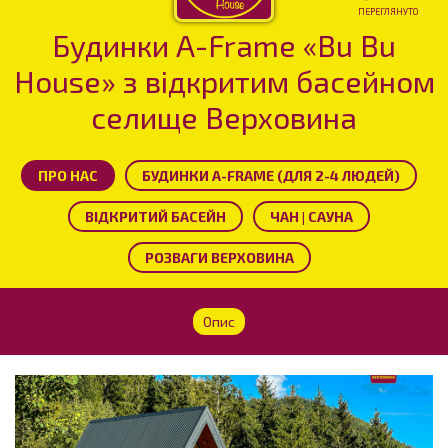
ПЕРЕГЛЯНУТО
Будинки A-Frame «Bu Bu
House» з відкритим басейном
селище Верховина
ПРО НАС
БУДИНКИ А-FRAME (ДЛЯ 2-4 ЛЮДЕЙ)
ВІДКРИТИЙ БАСЕЙН
ЧАН | CАУНА
РОЗВАГИ ВЕРХОВИНА
Опис