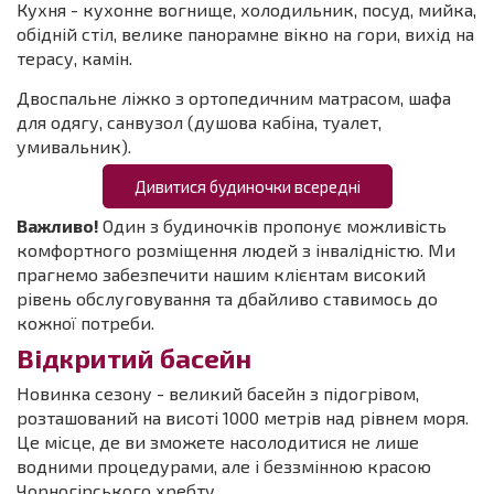
Кухня - кухонне вогнище, холодильник, посуд, мийка,
обідній стіл, велике панорамне вікно на гори, вихід на
терасу, камін.
Двоспальне ліжко з ортопедичним матрасом, шафа
для одягу, санвузол (душова кабіна, туалет,
умивальник).
Дивитися будиночки всередні
Важливо!
Один з будиночків пропонує можливість
комфортного розміщення людей з інвалідністю. Ми
прагнемо забезпечити нашим клієнтам високий
рівень обслуговування та дбайливо ставимось до
кожної потреби.
Відкритий басейн
Новинка сезону - великий басейн з підогрівом,
розташований на висоті 1000 метрів над рівнем моря.
Це місце, де ви зможете насолодитися не лише
водними процедурами, але і беззмінною красою
Чорногірського хребту.