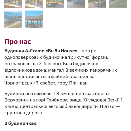
Про нас
Будинки A-Frame «Bu Bu House»
- це три
одноповерхових будиночка трикутної форми,
розраховані на 2-4 особи. Біля будиночків є
відпочинкова зона, мангал. З великих панорамних
вікон відкривається файний краєвид на
Чорногірський хребет, гору Піп-Іван.
Будинки розташовані 1,8 км від центра селища
Верховина на горі Грибкова, вище "Оглядової Вежі", 1
км від центральної автомобільної дороги. Під'їзд —
грунтова дорога.
В будиночках: