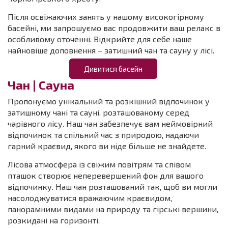
Після освіжаючих занять у нашому високогірному
басейні, ми запрошуємо вас продовжити ваш релакс в
особливому оточенні. Відкрийте для себе наше
найновіше доповнення – затишний чан та сауну у лісі.
Дивитися басейн
Чан | Сауна
Пропонуємо унікальний та розкішний відпочинок у
затишному чані та сауні, розташованому серед
чарівного лісу. Наш чан забезпечує вам неймовірний
відпочинок та спільний час з природою, надаючи
гарний краєвид, якого ви ніде більше не знайдете.
Лісова атмосфера із свіжим повітрям та співом
пташок створює неперевершений фон для вашого
відпочинку. Наш чан розташований так, щоб ви могли
насолоджуватися вражаючим краєвидом,
панорамними видами на природу та гірські вершини,
розкидані на горизонті.